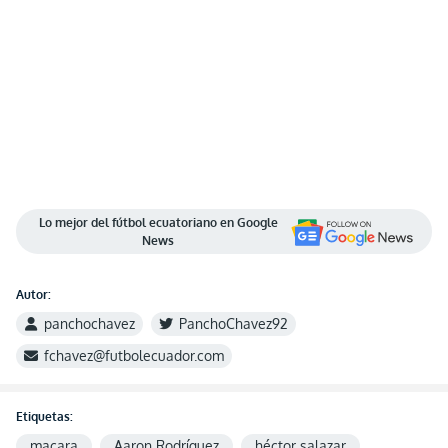
Lo mejor del fútbol ecuatoriano en Google
News
Autor:
panchochavez
PanchoChavez92
fchavez@futbolecuador.com
Etiquetas:
macara
Aaron Rodríguez
héctor salazar