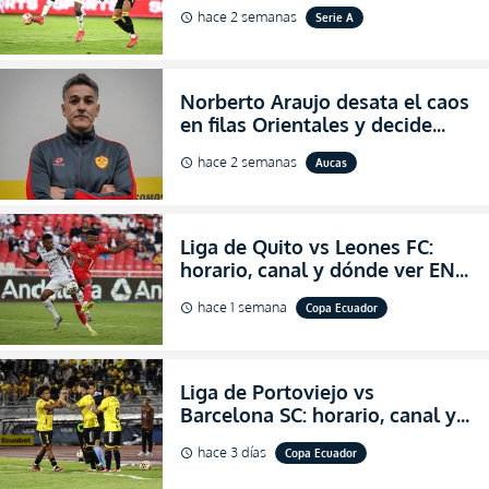
VIVO la Fecha 22 de la LigaPro
hace 2 semanas
Serie A
schedule
2026
Norberto Araujo desata el caos
en filas Orientales y decide
abandonar la dirección técnica
hace 2 semanas
Aucas
schedule
de Aucas
Liga de Quito vs Leones FC:
horario, canal y dónde ver EN
VIVO los octavos de final de la
hace 1 semana
Copa Ecuador
schedule
Copa Ecuador 2026
Liga de Portoviejo vs
Barcelona SC: horario, canal y
dónde ver EN VIVO los octavos
hace 3 días
Copa Ecuador
schedule
de final de la Copa Ecuador
2026