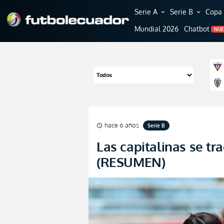
Serie A
Serie B
Copa 
expand_more
expand_more
Mundial 2026
Chatbot
NU
hace 6 años
Serie B
schedule
Las capitalinas se tra
(RESUMEN)