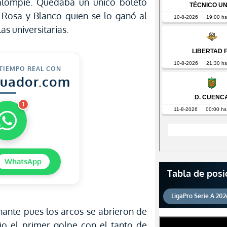
alompié. Quedaba un único boleto
o Rosa y Blanco quien se lo ganó al
as universitarias.
 TIEMPO REAL CON
cuador.com
1
WhatsApp
Tabla de posi
LigaPro Serie A 202
ante pues los arcos se abrieron de
dio el primer golpe con el tanto de