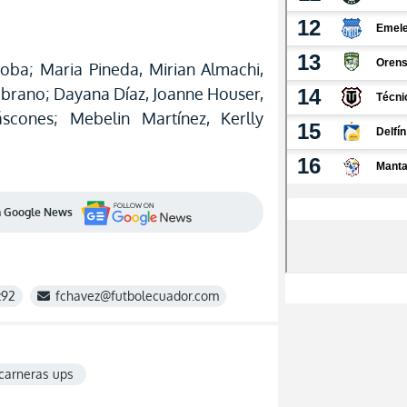
doba; Maria Pineda, Mirian Almachi,
brano; Dayana Díaz, Joanne Houser,
scones; Mebelin Martínez, Kerlly
en Google News
z92
fchavez@futbolecuador.com
carneras ups