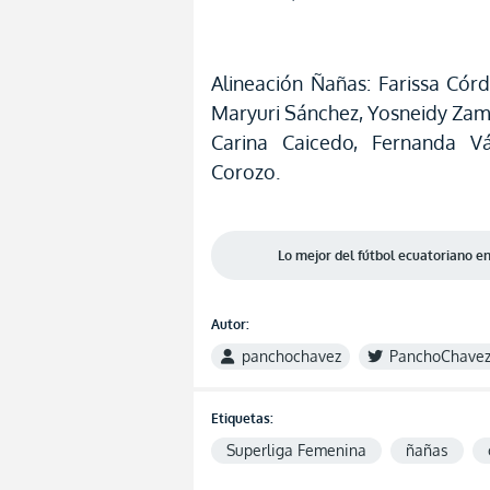
Alineación Ñañas: Farissa Cór
Maryuri Sánchez, Yosneidy Zam
Carina Caicedo, Fernanda Vá
Corozo.
Lo mejor del fútbol ecuatoriano 
Autor:
panchochavez
PanchoChave
Etiquetas:
Superliga Femenina
ñañas