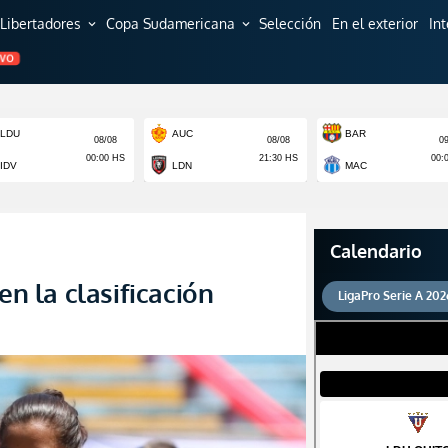
Libertadores
Copa Sudamericana
Selección
En el exterior
In
expand_more
expand_more
EVO
Calendario
en la clasificación
LigaPro Serie A 202