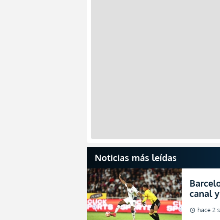
Noticias más leídas
Barcelo
canal y
de la L
hace 2 
schedule