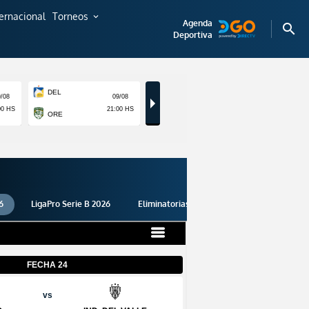
ternacional
Torneos
expand_more
Agenda
search
Deportiva
6
LigaPro Serie B 2026
Eliminatorias 2026