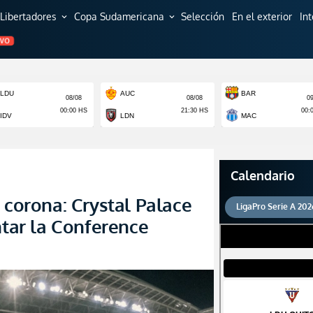
Libertadores
Copa Sudamericana
Selección
En el exterior
In
expand_more
expand_more
EVO
Calendario
 corona: Crystal Palace
LigaPro Serie A 202
ntar la Conference