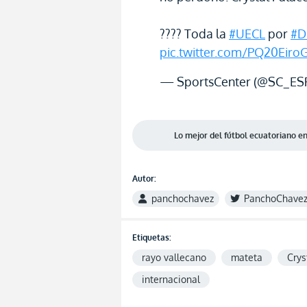
???? Toda la
#UECL
por
#D
pic.twitter.com/PQ20Eiro
— SportsCenter (@SC_ES
Lo mejor del fútbol ecuatoriano 
Autor:
panchochavez
PanchoChave
Etiquetas:
rayo vallecano
mateta
Crys
internacional