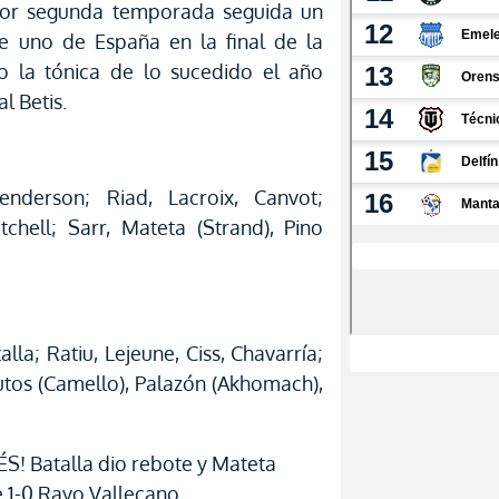
por segunda temporada seguida un
e uno de España en la final de la
do la tónica de lo sucedido el año
l Betis.
enderson; Riad, Lacroix, Canvot;
hell; Sarr, Mateta (Strand), Pino
lla; Ratiu, Lejeune, Ciss, Chavarría;
utos (Camello), Palazón (Akhomach),
! Batalla dio rebote y Mateta
 1-0 Rayo Vallecano.