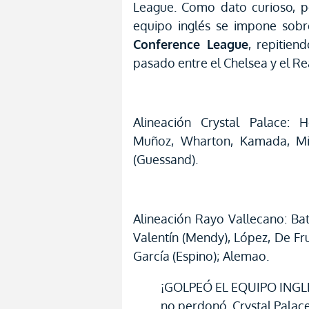
League. Como dato curioso, 
equipo inglés se impone sobr
Conference League
, repitien
pasado entre el Chelsea y el Rea
Alineación Crystal Palace: H
Muñoz, Wharton, Kamada, Mitc
(Guessand).
Alineación Rayo Vallecano: Bata
Valentín (Mendy), López, De Fr
García (Espino); Alemao.
¡GOLPEÓ EL EQUIPO INGLÉS
no perdonó. Crystal Palace