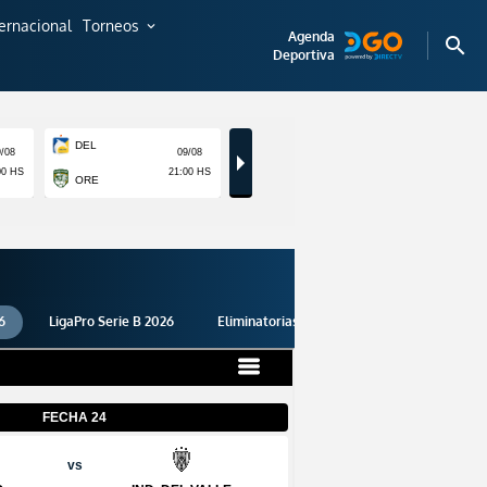
ternacional
Torneos
expand_more
Agenda
search
Deportiva
6
LigaPro Serie B 2026
Eliminatorias 2026