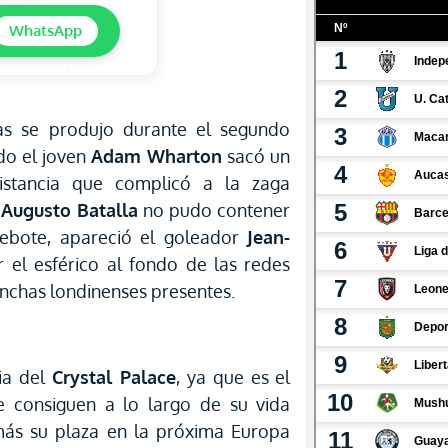
WhatsApp
las se produjo durante el segundo
do el joven
Adam Wharton
sacó un
stancia que complicó a la zaga
o
Augusto Batalla
no pudo contener
 rebote, apareció el goleador
Jean-
el esférico al fondo de las redes
hinchas londinenses presentes.
ria del
Crystal Palace
, ya que es el
ue consiguen a lo largo de su vida
emás su plaza en la próxima Europa