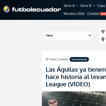
Serie A
Serie B
Copa 
expand_more
expand_more
Mundial 2026
Chatbot
NU
hace 2 meses
Internacional
schedule
Las Águilas ya tienen
hace historia al leva
League (VIDEO)