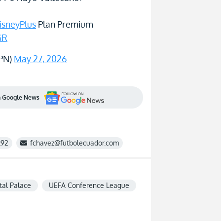
isneyPlus
Plan Premium
GR
PN)
May 27, 2026
en Google News
z92
fchavez@futbolecuador.com
tal Palace
UEFA Conference League