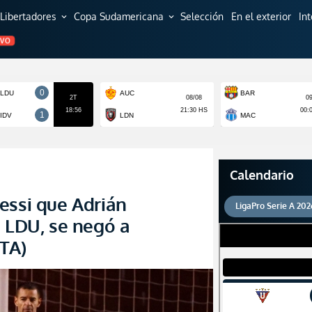
Libertadores
Copa Sudamericana
Selección
En el exterior
In
expand_more
expand_more
EVO
Calendario
essi que Adrián
LigaPro Serie A 202
e LDU, se negó a
TA)