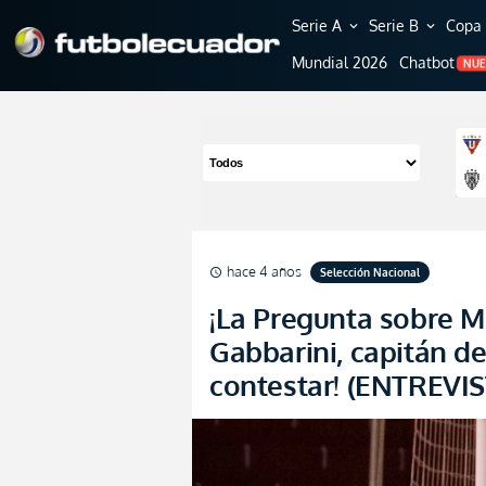
Serie A
Serie B
Copa 
expand_more
expand_more
Mundial 2026
Chatbot
NU
hace 4 años
Selección Nacional
schedule
¡La Pregunta sobre M
Gabbarini, capitán d
contestar! (ENTREVIS