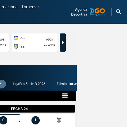
ternacional
Torneos
expand_more
Agenda
search
Deportiva
6
LigaPro Serie B 2026
Eliminatorias 2026