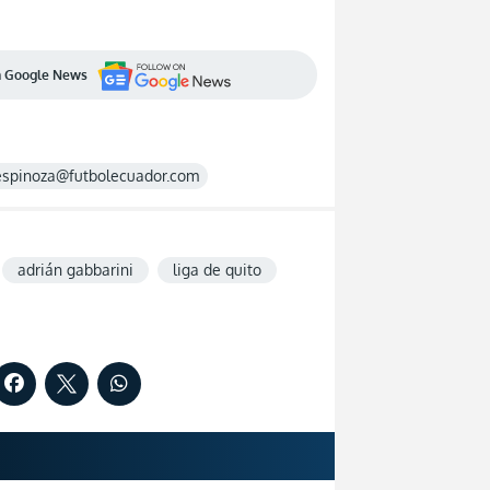
en Google News
espinoza@futbolecuador.com
adrián gabbarini
liga de quito