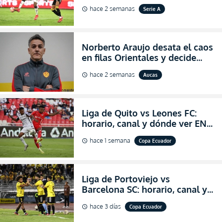
VIVO la Fecha 22 de la LigaPro
hace 2 semanas
Serie A
schedule
2026
Norberto Araujo desata el caos
en filas Orientales y decide
abandonar la dirección técnica
hace 2 semanas
Aucas
schedule
de Aucas
Liga de Quito vs Leones FC:
horario, canal y dónde ver EN
VIVO los octavos de final de la
hace 1 semana
Copa Ecuador
schedule
Copa Ecuador 2026
Liga de Portoviejo vs
Barcelona SC: horario, canal y
dónde ver EN VIVO los octavos
hace 3 días
Copa Ecuador
schedule
de final de la Copa Ecuador
2026