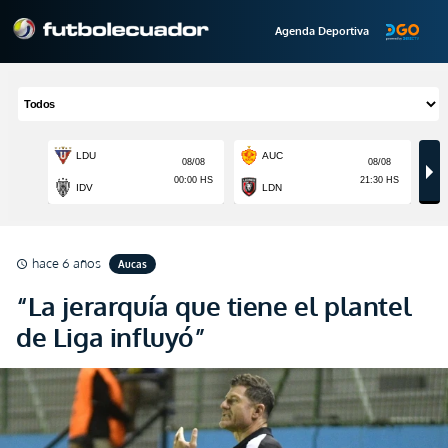
Agenda Deportiva
hace 6 años
Aucas
schedule
“La jerarquía que tiene el plantel
de Liga influyó”