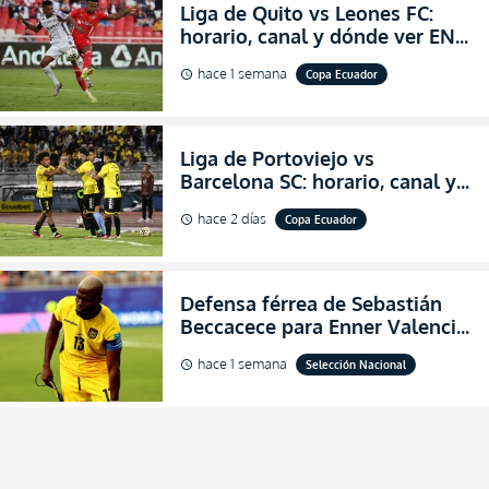
Liga de Quito vs Leones FC:
horario, canal y dónde ver EN
VIVO los octavos de final de la
hace 1 semana
Copa Ecuador
schedule
Copa Ecuador 2026
Liga de Portoviejo vs
Barcelona SC: horario, canal y
dónde ver EN VIVO los octavos
hace 2 días
Copa Ecuador
schedule
de final de la Copa Ecuador
2026
Defensa férrea de Sebastián
Beccacece para Enner Valencia
al indicar que era el hombre
hace 1 semana
Selección Nacional
schedule
indicado para Ecuador