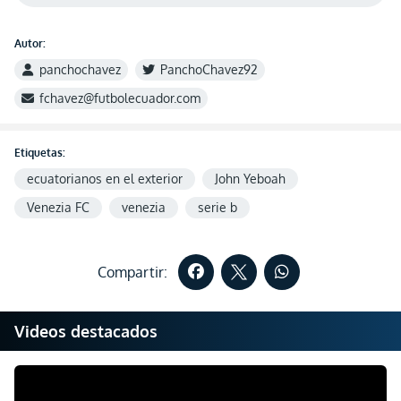
Autor:
panchochavez
PanchoChavez92
fchavez@futbolecuador.com
Etiquetas:
ecuatorianos en el exterior
John Yeboah
Venezia FC
venezia
serie b
Compartir:
Videos destacados