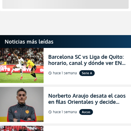
Noticias más leídas
Barcelona SC vs Liga de Quito:
horario, canal y dónde ver EN
VIVO la Fecha 22 de la LigaPro
hace 1 semana
Serie A
schedule
2026
Norberto Araujo desata el caos
en filas Orientales y decide
abandonar la dirección técnica
hace 1 semana
Aucas
schedule
de Aucas