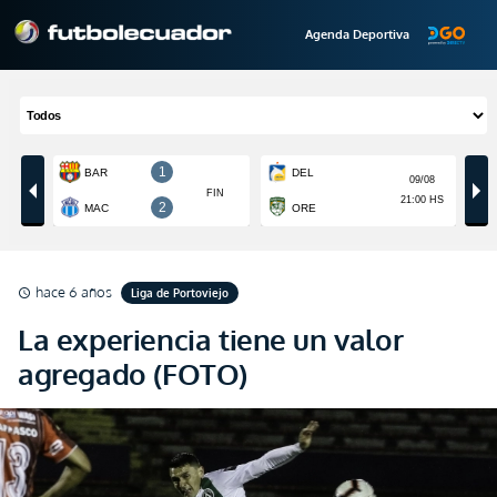
Agenda Deportiva
hace 6 años
Liga de Portoviejo
schedule
La experiencia tiene un valor
agregado (FOTO)