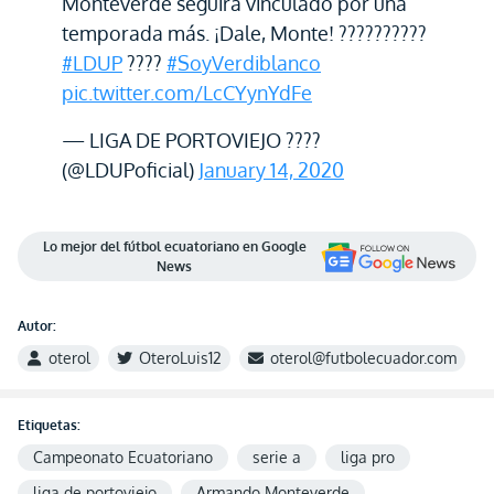
Monteverde seguirá vinculado por una
temporada más. ¡Dale, Monte! ??????????
#LDUP
????
#SoyVerdiblanco
pic.twitter.com/LcCYynYdFe
— LIGA DE PORTOVIEJO ????
(@LDUPoficial)
January 14, 2020
Lo mejor del fútbol ecuatoriano en Google
News
Autor:
oterol
OteroLuis12
oterol@futbolecuador.com
Etiquetas:
Campeonato Ecuatoriano
serie a
liga pro
liga de portoviejo
Armando Monteverde