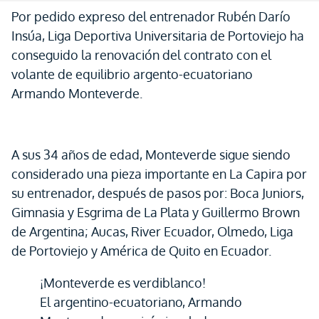
Por pedido expreso del entrenador Rubén Darío
Insúa, Liga Deportiva Universitaria de Portoviejo ha
conseguido la renovación del contrato con el
volante de equilibrio argento-ecuatoriano
Armando Monteverde.
A sus 34 años de edad, Monteverde sigue siendo
considerado una pieza importante en La Capira por
su entrenador, después de pasos por: Boca Juniors,
Gimnasia y Esgrima de La Plata y Guillermo Brown
de Argentina; Aucas, River Ecuador, Olmedo, Liga
de Portoviejo y América de Quito en Ecuador.
¡Monteverde es verdiblanco!
El argentino-ecuatoriano, Armando