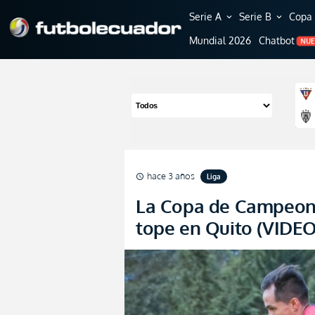
Serie A
Serie B
Copa 
expand_more
expand_more
Mundial 2026
Chatbot
NU
hace 3 años
Liga
schedule
La Copa de Campeone
tope en Quito (VIDEO