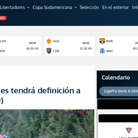
Libertadores
Copa Sudamericana
Selección
En el exterior
In
expand_more
expand_more
EVO
Calendario
s tendrá definición a
LigaPro Serie A 202
)