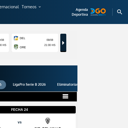
ternacional
Torneos
expand_more
Agenda
search
Deportiva
6
LigaPro Serie B 2026
Eliminatorias 2026