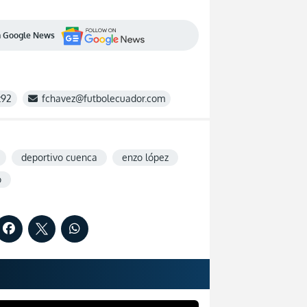
en Google News
z92
fchavez@futbolecuador.com
deportivo cuenca
enzo lópez
o