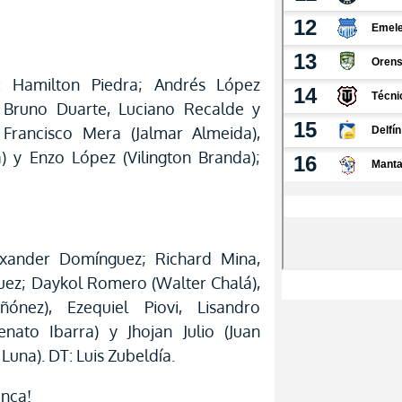
: Hamilton Piedra; Andrés López
ó, Bruno Duarte, Luciano Recalde y
Francisco Mera (Jalmar Almeida),
a) y Enzo López (Vilington Branda);
exander Domínguez; Richard Mina,
uez; Daykol Romero (Walter Chalá),
ónez), Ezequiel Piovi, Lisandro
enato Ibarra) y Jhojan Julio (Juan
una). DT: Luis Zubeldía.
enca!