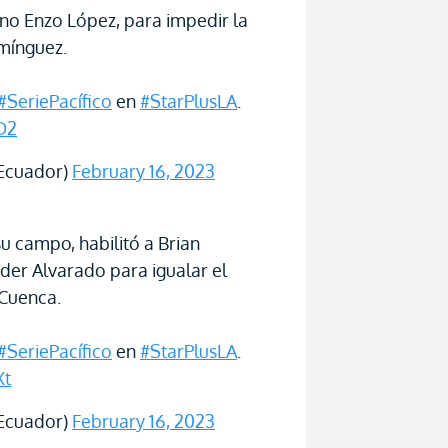
ino Enzo López, para impedir la
mínguez.
#SeriePacífico
en
#StarPlusLA
.
D2
Ecuador)
February 16, 2023
u campo, habilitó a Brian
der Alvarado para igualar el
 Cuenca.
#SeriePacífico
en
#StarPlusLA
.
Xt
Ecuador)
February 16, 2023