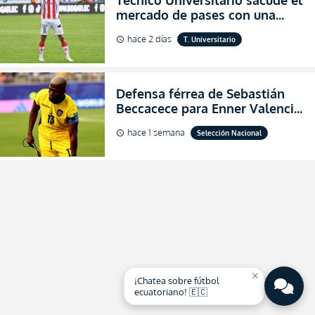
mercado de pases con una
verdadera revolución para
hace 2 días
T. Universitario
schedule
asegurar la permanencia
(FOTO)
Defensa férrea de Sebastián
Beccacece para Enner Valencia
al indicar que era el hombre
hace 1 semana
Selección Nacional
schedule
indicado para Ecuador
close
¡Chatea sobre fútbol
ecuatoriano! 🇪🇨