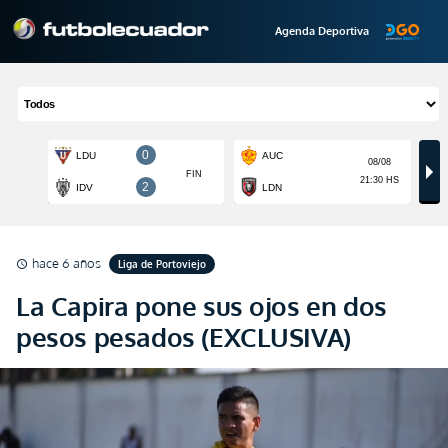
Agenda Deportiva
hace 6 años
Liga de Portoviejo
schedule
La Capira pone sus ojos en dos
pesos pesados (EXCLUSIVA)