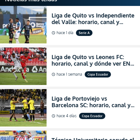
Liga de Quito vs Independiente
del Valle: horario, canal y
dónde ver EN VIVO el
hace 1 día
Serie A
schedule
partidazo por la fecha 24 de la
LigaPro 2026
Liga de Quito vs Leones FC:
horario, canal y dónde ver EN
VIVO los octavos de final de la
hace 1 semana
Copa Ecuador
schedule
Copa Ecuador 2026
Liga de Portoviejo vs
Barcelona SC: horario, canal y
dónde ver EN VIVO los octavos
hace 4 días
Copa Ecuador
schedule
de final de la Copa Ecuador
2026
Técnico Universitario sacude el