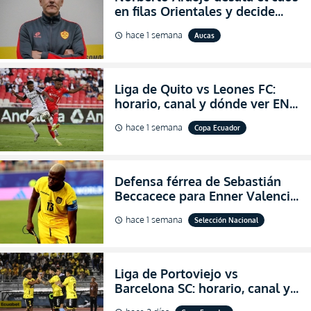
en filas Orientales y decide
abandonar la dirección técnica
hace 1 semana
Aucas
schedule
de Aucas
Liga de Quito vs Leones FC:
horario, canal y dónde ver EN
VIVO los octavos de final de la
hace 1 semana
Copa Ecuador
schedule
Copa Ecuador 2026
Defensa férrea de Sebastián
Beccacece para Enner Valencia
al indicar que era el hombre
hace 1 semana
Selección Nacional
schedule
indicado para Ecuador
Liga de Portoviejo vs
Barcelona SC: horario, canal y
dónde ver EN VIVO los octavos