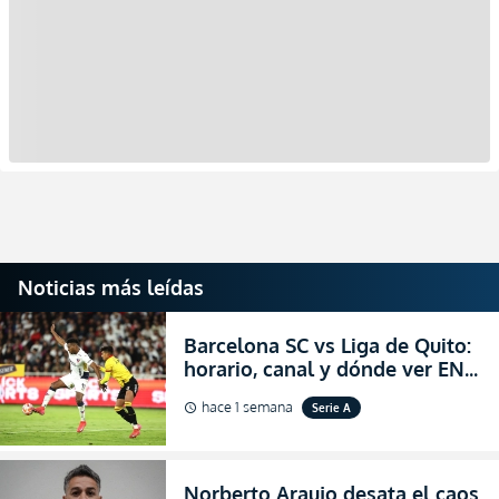
Noticias más leídas
Barcelona SC vs Liga de Quito:
horario, canal y dónde ver EN
VIVO la Fecha 22 de la LigaPro
hace 1 semana
Serie A
schedule
2026
Norberto Araujo desata el caos