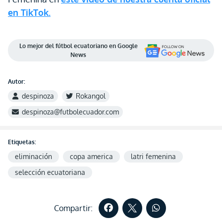
en TikTok.
Lo mejor del fútbol ecuatoriano en Google
News
Autor:
despinoza
Rokangol
despinoza@futbolecuador.com
Etiquetas:
eliminación
copa america
latri femenina
selección ecuatoriana
Compartir: