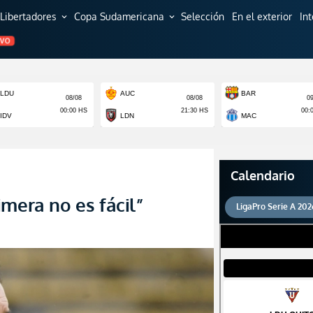
Libertadores
Copa Sudamericana
Selección
En el exterior
In
expand_more
expand_more
EVO
Calendario
mera no es fácil”
LigaPro Serie A 202