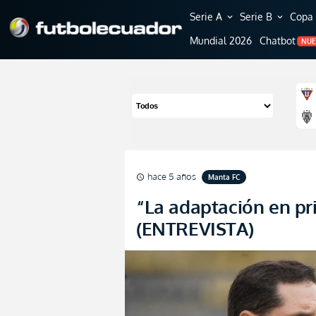
Serie A
Serie B
Copa 
expand_more
expand_more
Mundial 2026
Chatbot
NU
hace 5 años
Manta FC
schedule
“La adaptación en pri
(ENTREVISTA)