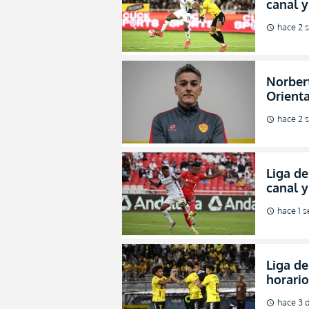
canal y
de la L
hace 2 
schedule
Norbert
Orienta
direcci
hace 2 
schedule
Liga de
canal 
de fina
hace 1 
schedule
Liga de
horario
octavos
hace 3 d
schedule