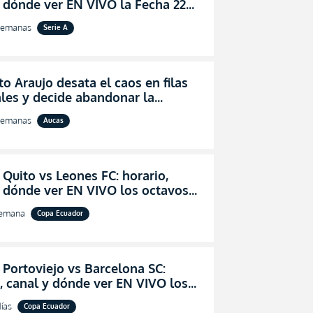
 dónde ver EN VIVO la Fecha 22
igaPro 2026
semanas
Serie A
o Araujo desata el caos en filas
les y decide abandonar la
ón técnica de Aucas
semanas
Aucas
 Quito vs Leones FC: horario,
y dónde ver EN VIVO los octavos
l de la Copa Ecuador 2026
semana
Copa Ecuador
 Portoviejo vs Barcelona SC:
, canal y dónde ver EN VIVO los
 de final de la Copa Ecuador 2026
ías
Copa Ecuador