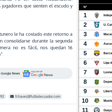
 jugadores que sienten el escudo y
tunero le ha costado este retorno a
en consolidarse durante la segunda
imera no es fácil, nos quedan 16
”.
en Google News
z92
fchavez@futbolecuador.com