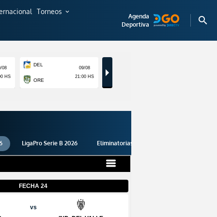
ternacional
Torneos
expand_more
Agenda
search
Deportiva
6
LigaPro Serie B 2026
Eliminatorias 2026