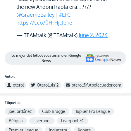
the new Andoni Iraola era... ????
@GraemeBailey
|
#LFC
https://t.co/0HrHjcIene
— TEAMtalk (@TEAMtalk)
June 2, 2026
Lo mejor del fútbol ecuatoriano en Google
News
Autor:
oterol
OteroLuis12
oterol@futbolecuador.com
Etiquetas:
joel ordóñez
Club Brugge
Jupiler Pro League
Bélgica
Liverpool
Liverpool FC
Premier League
inglaterra
Konaté