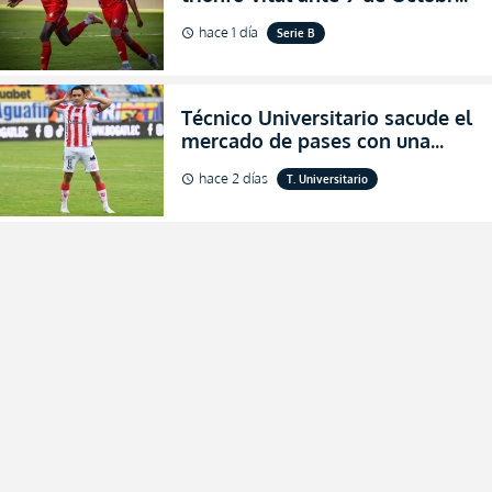
para encender la fe en la
hace 1 día
Serie B
schedule
salvación
Técnico Universitario sacude el
mercado de pases con una
verdadera revolución para
hace 2 días
T. Universitario
schedule
asegurar la permanencia
(FOTO)