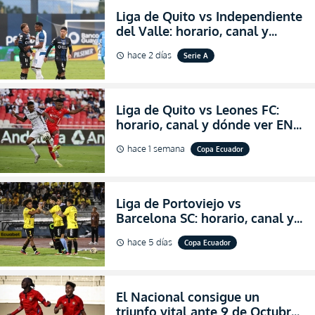
Liga de Quito vs Independiente
del Valle: horario, canal y
dónde ver EN VIVO el
hace 2 días
Serie A
schedule
partidazo por la fecha 24 de la
LigaPro 2026
Liga de Quito vs Leones FC:
horario, canal y dónde ver EN
VIVO los octavos de final de la
hace 1 semana
Copa Ecuador
schedule
Copa Ecuador 2026
Liga de Portoviejo vs
Barcelona SC: horario, canal y
dónde ver EN VIVO los octavos
hace 5 días
Copa Ecuador
schedule
de final de la Copa Ecuador
2026
El Nacional consigue un
triunfo vital ante 9 de Octubre