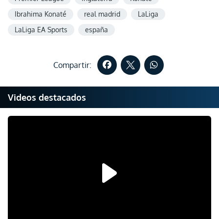
Ibrahima Konaté
real madrid
LaLiga
LaLiga EA Sports
españa
Compartir:
Videos destacados