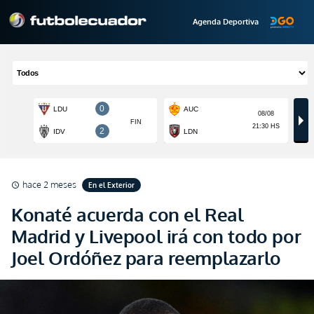
Agenda Deportiva
hace 2 meses
En el Exterior
schedule
Konaté acuerda con el Real
Madrid y Livepool irá con todo por
Joel Ordóñez para reemplazarlo