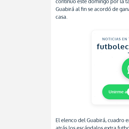
continuó este domingo por la ta
Guabirá al fin se acordó de ga
casa.
NOTICIAS EN
futbole
Unirme a
El elenco del Guabirá, cuadro e
atrás los escándalos extra futbo