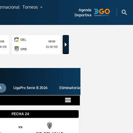
ternacional
Torneos
expand_more
Agenda
search
Deportiva
6
LigaPro Serie B 2026
Eliminatorias 2026