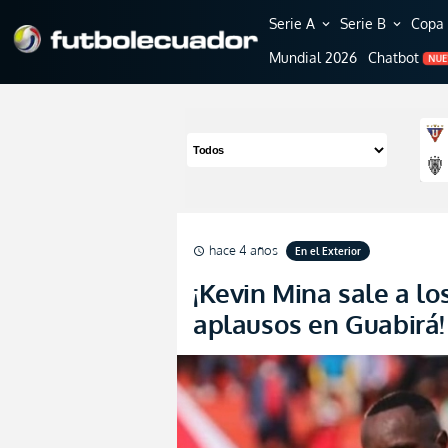
Serie A
Serie B
Copa 
expand_more
expand_more
Mundial 2026
Chatbot
NU
hace 4 años
En el Exterior
schedule
¡Kevin Mina sale a lo
aplausos en Guabirá!