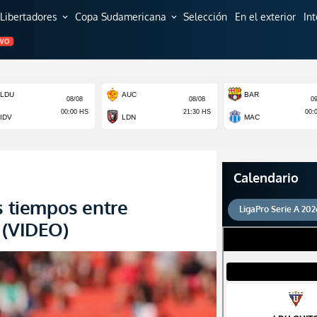
Libertadores
Copa Sudamericana
Selección
En el exterior
In
expand_more
expand_more
EVO
Calendario
s tiempos entre
LigaPro Serie A 202
 (VIDEO)