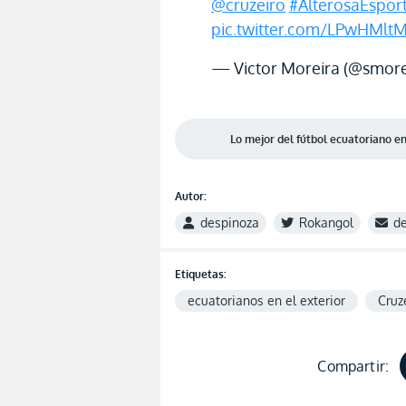
@cruzeiro
#AlterosaEspor
pic.twitter.com/LPwHMltM
— Victor Moreira (@smore
Lo mejor del fútbol ecuatoriano 
Autor:
despinoza
Rokangol
d
Etiquetas:
ecuatorianos en el exterior
Cruz
Compartir: