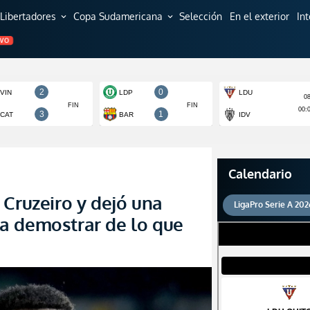
Libertadores
Copa Sudamericana
Selección
En el exterior
In
expand_more
expand_more
EVO
Calendario
 Cruzeiro y dejó una
LigaPro Serie A 202
a demostrar de lo que