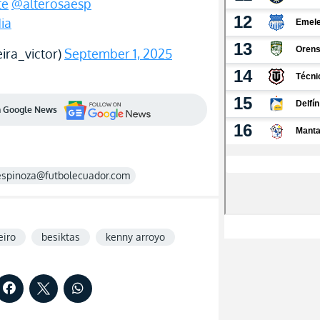
te
@alterosaesp
ia
ira_victor)
September 1, 2025
en Google News
espinoza@futbolecuador.com
eiro
besiktas
kenny arroyo