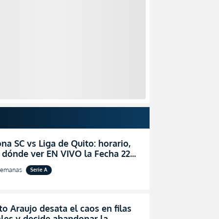
na SC vs Liga de Quito: horario,
 dónde ver EN VIVO la Fecha 22
igaPro 2026
semanas
Serie A
o Araujo desata el caos en filas
les y decide abandonar la