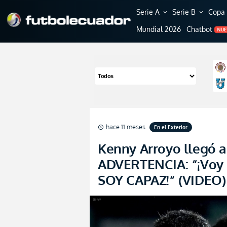
Serie A
Serie B
Copa 
expand_more
expand_more
Mundial 2026
Chatbot
NU
hace 11 meses
En el Exterior
schedule
Kenny Arroyo llegó a
ADVERTENCIA: “¡Voy 
SOY CAPAZ!” (VIDEO)