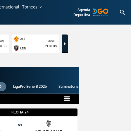
ternacional
Torneos
expand_more
Agenda
search
Deportiva
6
LigaPro Serie B 2026
Eliminatorias 2026