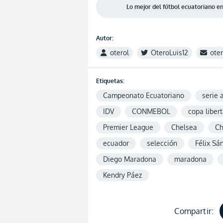
Lo mejor del fútbol ecuatoriano 
Autor:
oterol
OteroLuis12
ote
Etiquetas:
Campeonato Ecuatoriano
serie 
IDV
CONMEBOL
copa liber
Premier League
Chelsea
Ch
ecuador
selección
Félix Sá
Diego Maradona
maradona
Kendry Páez
Compartir: