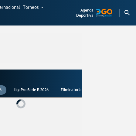
ternacional
Torneos
expand_more
Agenda
search
Deportiva
6
LigaPro Serie B 2026
Eliminatorias 2026