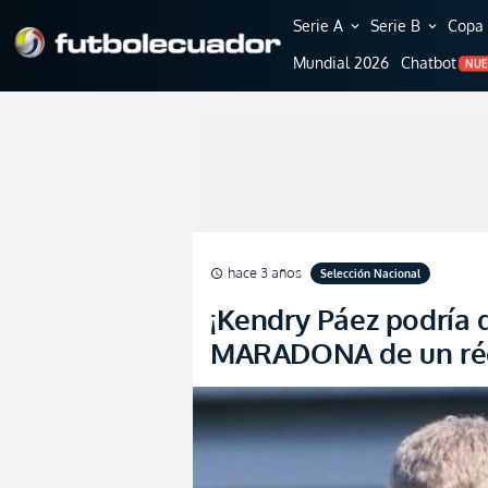
Serie A
Serie B
Copa 
expand_more
expand_more
Mundial 2026
Chatbot
NU
hace 3 años
Selección Nacional
schedule
¡Kendry Páez podría 
MARADONA de un réco