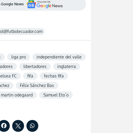
en Google News
rol@futbolecuador.com
a
liga pro
independiente del valle
tadores
libertadores
inglaterra
elsea FC
fifa
fechas fifa
nchez
Félix Sánchez Bas
martin odegaard
Samuel Eto´o