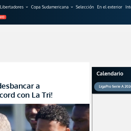
Libertadores
Copa Sudamericana
Selección
En el exterior
In
expand_more
expand_more
EVO
Calendario
desbancar a
LigaPro Serie A 202
rd con La Tri!