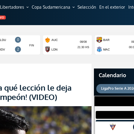
Libertadores
Copa Sudamericana
Selección
En el exterior
In
expand_more
expand_more
EVO
Calendario
 qué lección le deja
LigaPro Serie A 202
Campeón! (VIDEO)