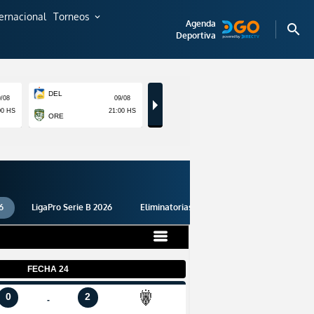
ternacional
Torneos
expand_more
Agenda
search
Deportiva
6
LigaPro Serie B 2026
Eliminatorias 2026