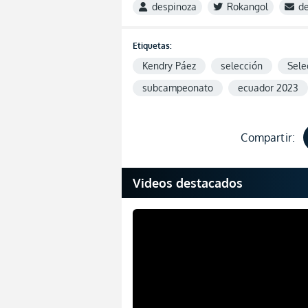
despinoza
Rokangol
d
Etiquetas:
Kendry Páez
selección
Sele
subcampeonato
ecuador 2023
Compartir:
Videos destacados