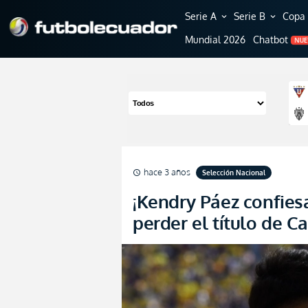
Serie A
Serie B
Copa 
expand_more
expand_more
Mundial 2026
Chatbot
NU
hace 3 años
Selección Nacional
schedule
¡Kendry Páez confiesa
perder el título de 