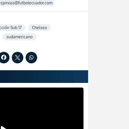
espinoza@futbolecuador.com
cción Sub 17
Chelsea
sudamericano