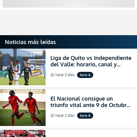
Noticias más leídas
Liga de Quito vs Independiente
del Valle: horario, canal y
dónde ver EN VIVO el
hace 2 días
Serie A
schedule
partidazo por la fecha 24 de la
LigaPro 2026
El Nacional consigue un
triunfo vital ante 9 de Octubre
para encender la fe en la
hace 2 días
Serie B
schedule
salvación