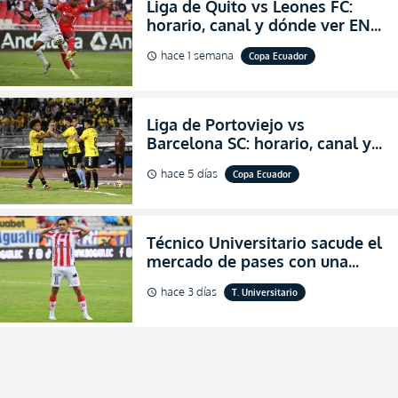
Liga de Quito vs Leones FC:
horario, canal y dónde ver EN
VIVO los octavos de final de la
hace 1 semana
Copa Ecuador
schedule
Copa Ecuador 2026
Liga de Portoviejo vs
Barcelona SC: horario, canal y
dónde ver EN VIVO los octavos
hace 5 días
Copa Ecuador
schedule
de final de la Copa Ecuador
2026
Técnico Universitario sacude el
mercado de pases con una
verdadera revolución para
hace 3 días
T. Universitario
schedule
asegurar la permanencia
(FOTO)