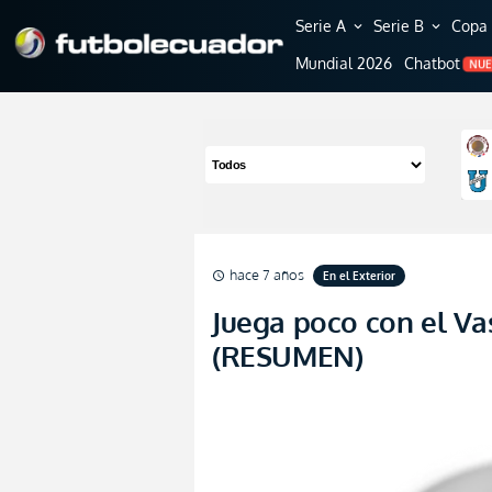
Serie A
Serie B
Copa 
expand_more
expand_more
Mundial 2026
Chatbot
NU
hace 7 años
En el Exterior
schedule
Juega poco con el Va
(RESUMEN)