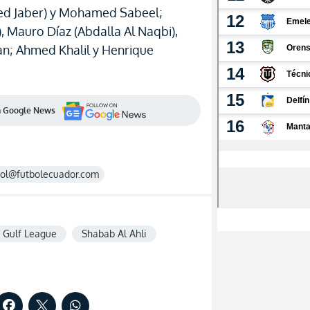
Jaber) y Mohamed Sabeel;
), Mauro Díaz (Abdalla Al Naqbi),
an; Ahmed Khalil y Henrique
en Google News
rol@futbolecuador.com
 Gulf League
Shabab Al Ahli