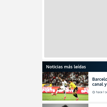
Noticias más leídas
Barcelo
canal y
de la L
hace 1 
schedule