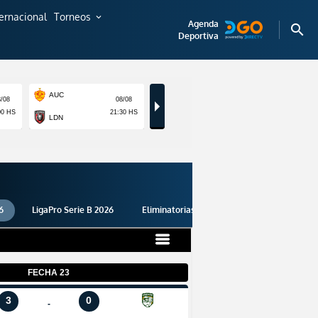
ternacional
Torneos
expand_more
Agenda
search
Deportiva
6
LigaPro Serie B 2026
Eliminatorias 2026