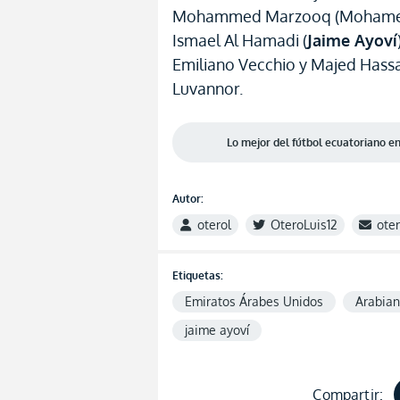
Mohammed Marzooq (Mohamed 
Ismael Al Hamadi (
Jaime Ayoví
Emiliano Vecchio y Majed Hass
Luvannor.
Lo mejor del fútbol ecuatoriano 
Autor:
oterol
OteroLuis12
ote
Etiquetas:
Emiratos Árabes Unidos
Arabian
jaime ayoví
Compartir: