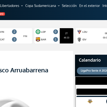
Libertadores
Copa Sudamericana
Selección
En el exterior
In
expand_more
expand_more
EVO
Calendario
sco Arruabarrena
LigaPro Serie A 202