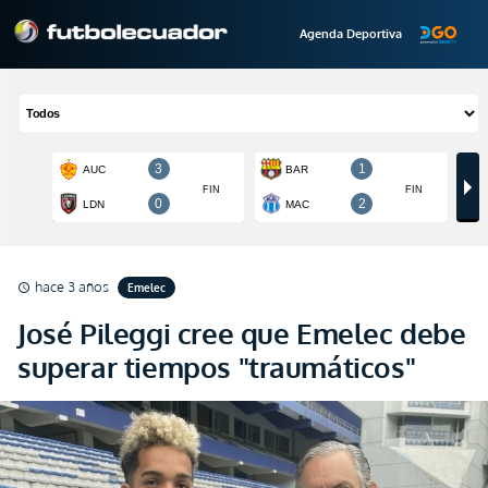
Agenda Deportiva
hace 3 años
Emelec
schedule
José Pileggi cree que Emelec debe
superar tiempos "traumáticos"