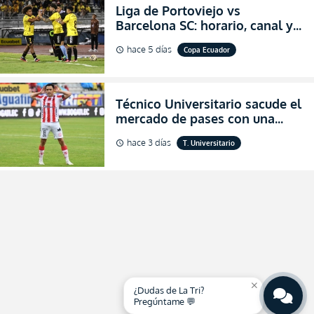
Liga de Portoviejo vs
Barcelona SC: horario, canal y
dónde ver EN VIVO los octavos
hace 5 días
Copa Ecuador
schedule
de final de la Copa Ecuador
2026
Técnico Universitario sacude el
mercado de pases con una
verdadera revolución para
hace 3 días
T. Universitario
schedule
asegurar la permanencia
(FOTO)
close
¿Dudas de La Tri?
Pregúntame 💬