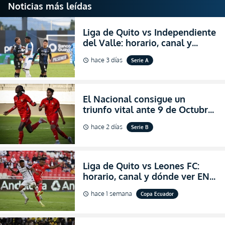
Noticias más leídas
Liga de Quito vs Independiente
del Valle: horario, canal y
dónde ver EN VIVO el
hace 3 días
Serie A
schedule
partidazo por la fecha 24 de la
LigaPro 2026
El Nacional consigue un
triunfo vital ante 9 de Octubre
para encender la fe en la
hace 2 días
Serie B
schedule
salvación
Liga de Quito vs Leones FC:
horario, canal y dónde ver EN
VIVO los octavos de final de la
hace 1 semana
Copa Ecuador
schedule
Copa Ecuador 2026