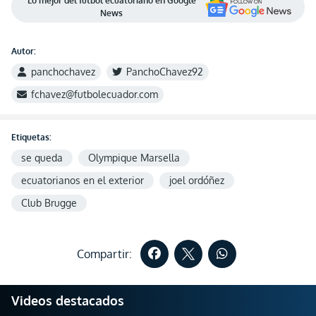
Lo mejor del fútbol ecuatoriano en Google
News
Autor:
panchochavez
PanchoChavez92
fchavez@futbolecuador.com
Etiquetas:
se queda
Olympique Marsella
ecuatorianos en el exterior
joel ordóñez
Club Brugge
Compartir:
Videos destacados