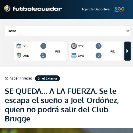
Agenda Deportiva
hace 11 meses
En el Exterior
schedule
SE QUEDA… A LA FUERZA: Se le
escapa el sueño a Joel Ordóñez,
quien no podrá salir del Club
Brugge