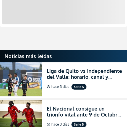
Noticias más leídas
Liga de Quito vs Independiente
del Valle: horario, canal y
dónde ver EN VIVO el
hace 3 días
Serie A
schedule
partidazo por la fecha 24 de la
LigaPro 2026
El Nacional consigue un
triunfo vital ante 9 de Octubre
para encender la fe en la
hace 3 días
Serie B
schedule
salvación