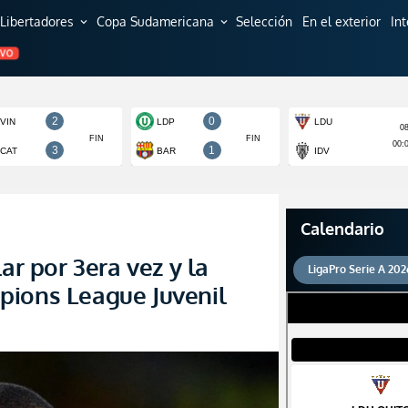
Libertadores
Copa Sudamericana
Selección
En el exterior
In
expand_more
expand_more
EVO
Calendario
ar por 3era vez y la
LigaPro Serie A 202
pions League Juvenil