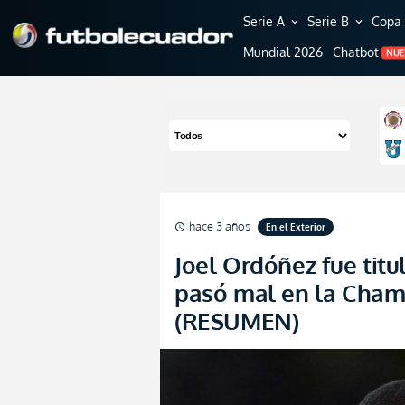
Serie A
Serie B
Copa 
expand_more
expand_more
Mundial 2026
Chatbot
NU
hace 3 años
En el Exterior
schedule
Joel Ordóñez fue titul
pasó mal en la Cham
(RESUMEN)