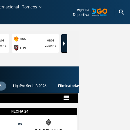
ternacional
Torneos
expand_more
Agenda
search
Deportiva
6
LigaPro Serie B 2026
Eliminatorias 2026