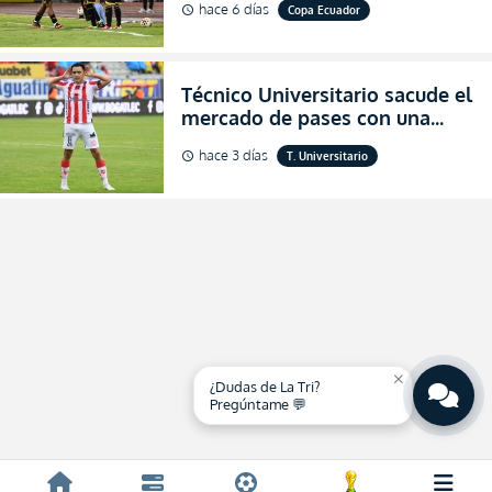
hace 6 días
Copa Ecuador
schedule
de final de la Copa Ecuador
2026
Técnico Universitario sacude el
mercado de pases con una
verdadera revolución para
hace 3 días
T. Universitario
schedule
asegurar la permanencia
(FOTO)
close
¿Dudas de La Tri?
Pregúntame 💬