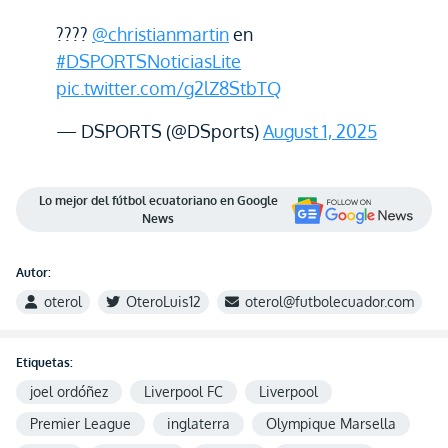
????
@christianmartin
en
#DSPORTSNoticiasLite
pic.twitter.com/g2lZ8StbTQ
— DSPORTS (@DSports)
August 1, 2025
Lo mejor del fútbol ecuatoriano en Google
News
Autor:
oterol
OteroLuis12
oterol@futbolecuador.com
Etiquetas:
joel ordóñez
Liverpool FC
Liverpool
Premier League
inglaterra
Olympique Marsella