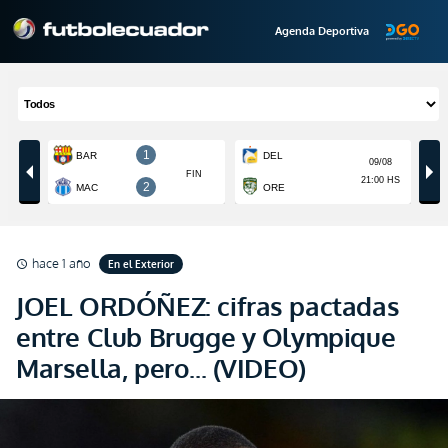
Agenda Deportiva
hace 1 año
En el Exterior
schedule
JOEL ORDÓÑEZ: cifras pactadas
entre Club Brugge y Olympique
Marsella, pero... (VIDEO)