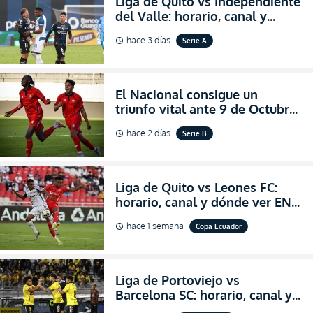
Liga de Quito vs Independiente
del Valle: horario, canal y
dónde ver EN VIVO el
hace 3 días
Serie A
schedule
partidazo por la fecha 24 de la
LigaPro 2026
El Nacional consigue un
triunfo vital ante 9 de Octubre
para encender la fe en la
hace 2 días
Serie B
schedule
salvación
Liga de Quito vs Leones FC:
horario, canal y dónde ver EN
VIVO los octavos de final de la
hace 1 semana
Copa Ecuador
schedule
Copa Ecuador 2026
Liga de Portoviejo vs
Barcelona SC: horario, canal y
dónde ver EN VIVO los octavos