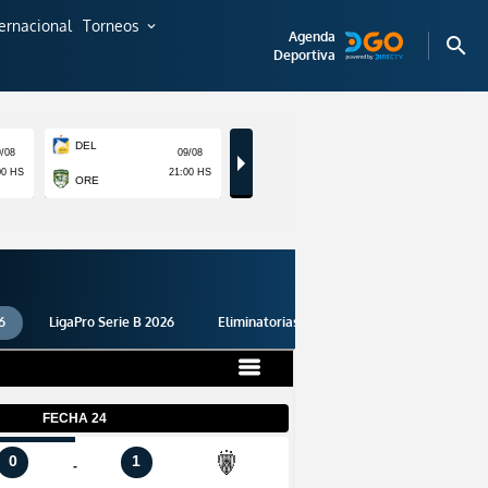
ternacional
Torneos
expand_more
Agenda
search
Deportiva
6
LigaPro Serie B 2026
Eliminatorias 2026