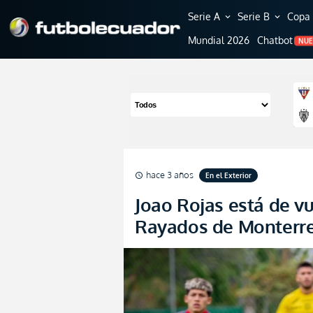
Serie A
Serie B
Copa 
expand_more
expand_more
Mundial 2026
Chatbot
NU
hace 3 años
En el Exterior
schedule
Joao Rojas está de vu
Rayados de Monterre