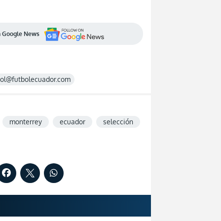
en Google News
rol@futbolecuador.com
monterrey
ecuador
selección