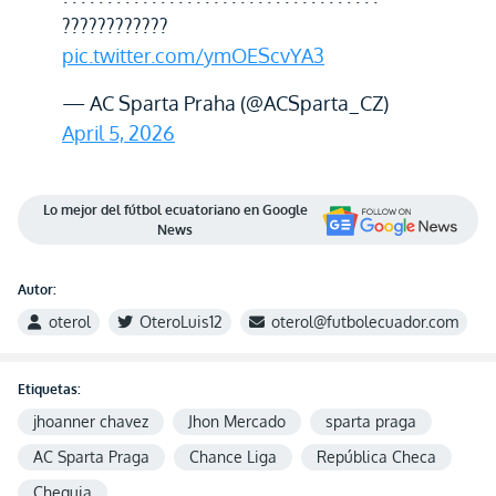
????????????
pic.twitter.com/ymOEScvYA3
— AC Sparta Praha (@ACSparta_CZ)
April 5, 2026
Lo mejor del fútbol ecuatoriano en Google
News
Autor:
oterol
OteroLuis12
oterol@futbolecuador.com
Etiquetas:
jhoanner chavez
Jhon Mercado
sparta praga
AC Sparta Praga
Chance Liga
República Checa
Chequia