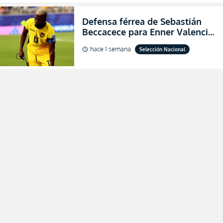
Defensa férrea de Sebastián
Beccacece para Enner Valencia
al indicar que era el hombre
hace 1 semana
Selección Nacional
schedule
indicado para Ecuador