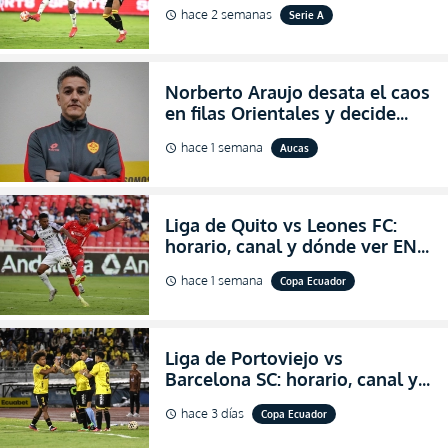
VIVO la Fecha 22 de la LigaPro
hace 2 semanas
Serie A
schedule
2026
Norberto Araujo desata el caos
en filas Orientales y decide
abandonar la dirección técnica
hace 1 semana
Aucas
schedule
de Aucas
Liga de Quito vs Leones FC:
horario, canal y dónde ver EN
VIVO los octavos de final de la
hace 1 semana
Copa Ecuador
schedule
Copa Ecuador 2026
Liga de Portoviejo vs
Barcelona SC: horario, canal y
dónde ver EN VIVO los octavos
hace 3 días
Copa Ecuador
schedule
de final de la Copa Ecuador
2026