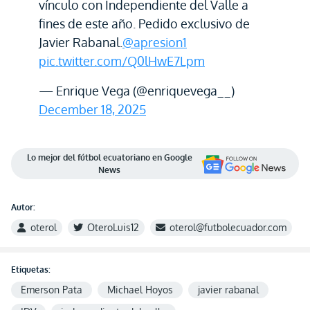
vínculo con Independiente del Valle a
fines de este año. Pedido exclusivo de
Javier Rabanal.
@apresion1
pic.twitter.com/Q0lHwE7Lpm
— Enrique Vega (@enriquevega__)
December 18, 2025
Lo mejor del fútbol ecuatoriano en Google
News
Autor:
oterol
OteroLuis12
oterol@futbolecuador.com
Etiquetas:
Emerson Pata
Michael Hoyos
javier rabanal