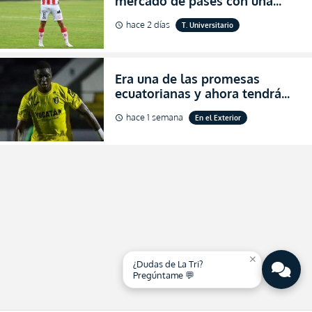
mercado de pases con una
verdadera revolución para
hace 2 días
T. Universitario
schedule
asegurar la permanencia
(FOTO)
Era una de las promesas
ecuatorianas y ahora tendrá
una nueva oportunidad en
hace 1 semana
En el Exterior
schedule
Bolivia
close
¿Dudas de La Tri?
Pregúntame 💬