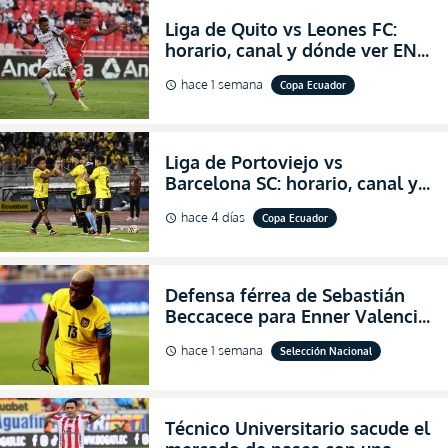
Liga de Quito vs Leones FC:
horario, canal y dónde ver EN
VIVO los octavos de final de la
hace 1 semana
Copa Ecuador
schedule
Copa Ecuador 2026
Liga de Portoviejo vs
Barcelona SC: horario, canal y
dónde ver EN VIVO los octavos
hace 4 días
Copa Ecuador
schedule
de final de la Copa Ecuador
2026
Defensa férrea de Sebastián
Beccacece para Enner Valencia
al indicar que era el hombre
hace 1 semana
Selección Nacional
schedule
indicado para Ecuador
Técnico Universitario sacude el