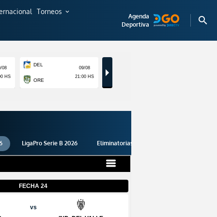
ternacional
Torneos
expand_more
Agenda
search
Deportiva
6
LigaPro Serie B 2026
Eliminatorias 2026