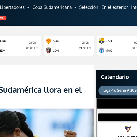
Libertadores
Copa Sudamericana
Selección
En el exterior
In
expand_more
expand_more
EVO
Calendario
Sudamérica llora en el
LigaPro Serie A 202