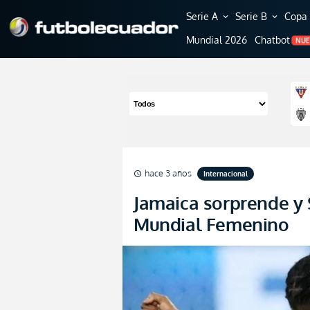
Serie A
Serie B
Copa 
expand_more
expand_more
Mundial 2026
Chatbot
NU
hace 3 años
Internacional
schedule
Jamaica sorprende y 
Mundial Femenino