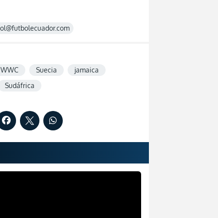
rol@futbolecuador.com
A WWC
Suecia
jamaica
Sudáfrica