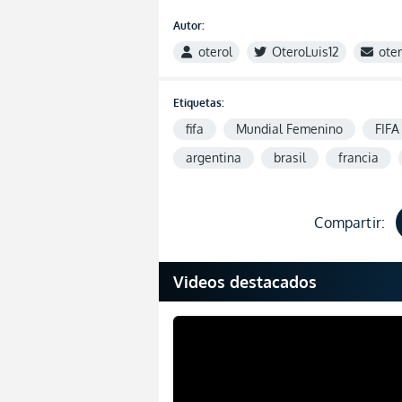
Autor:
oterol
OteroLuis12
ote
Etiquetas:
fifa
Mundial Femenino
FIF
argentina
brasil
francia
Compartir:
Videos destacados