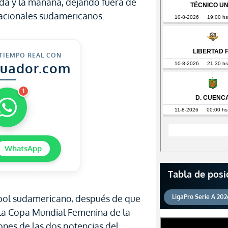
da y la mañana, dejando fuera de
cionales sudamericanos.
 TIEMPO REAL CON
cuador.com
1
WhatsApp
Tabla de posi
fútbol sudamericano, después de que
LigaPro Serie A 202
e la Copa Mundial Femenina de la
iones de las dos potencias del