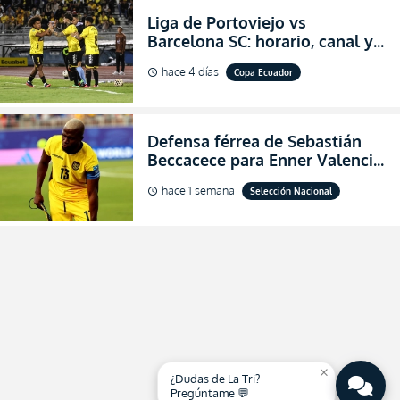
Liga de Portoviejo vs
Barcelona SC: horario, canal y
dónde ver EN VIVO los octavos
hace 4 días
Copa Ecuador
schedule
de final de la Copa Ecuador
2026
Defensa férrea de Sebastián
Beccacece para Enner Valencia
al indicar que era el hombre
hace 1 semana
Selección Nacional
schedule
indicado para Ecuador
close
¿Dudas de La Tri?
Pregúntame 💬