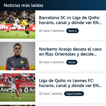
Noticias más leídas
Barcelona SC vs Liga de Quito:
horario, canal y dónde ver EN
VIVO la Fecha 22 de la LigaPro
hace 2 semanas
Serie A
schedule
2026
Norberto Araujo desata el caos
en filas Orientales y decide
abandonar la dirección técnica
hace 2 semanas
Aucas
schedule
de Aucas
Liga de Quito vs Leones FC:
horario, canal y dónde ver EN
VIVO los octavos de final de la
hace 1 semana
Copa Ecuador
schedule
Copa Ecuador 2026