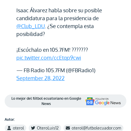
Isaac Álvarez habla sobre su posible
candidatura para la presidencia de
@Club_LDU
. ¿Se contempla esta
posibilidad?
¡Escúchalo en 105.7FM! ???????
pic.twitter.com/ccEtqp9cwi
— FB Radio 105.7FM (@FBRadio1)
September 28, 2022
Lo mejor del fútbol ecuatoriano en Google
News
Autor:
oterol
OteroLuis12
oterol@futbolecuador.com