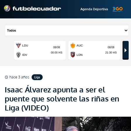
Agenda Deportiva
hace 3 años
Liga
schedule
Isaac Álvarez apunta a ser el
puente que solvente las riñas en
Liga (VIDEO)