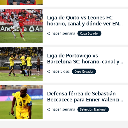
Liga de Quito vs Leones FC:
horario, canal y dónde ver EN
VIVO los octavos de final de la
hace 1 semana
Copa Ecuador
schedule
Copa Ecuador 2026
Liga de Portoviejo vs
Barcelona SC: horario, canal y
dónde ver EN VIVO los octavos
hace 3 días
Copa Ecuador
schedule
de final de la Copa Ecuador
2026
Defensa férrea de Sebastián
Beccacece para Enner Valencia
al indicar que era el hombre
hace 1 semana
Selección Nacional
schedule
indicado para Ecuador