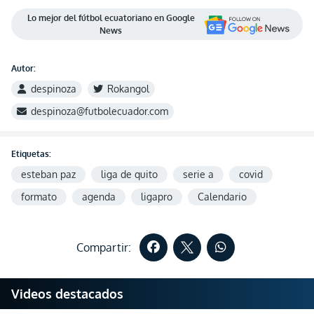
Lo mejor del fútbol ecuatoriano en Google
News
Autor:
despinoza
Rokangol
despinoza@futbolecuador.com
Etiquetas:
esteban paz
liga de quito
serie a
covid
formato
agenda
ligapro
Calendario
Compartir:
Videos destacados