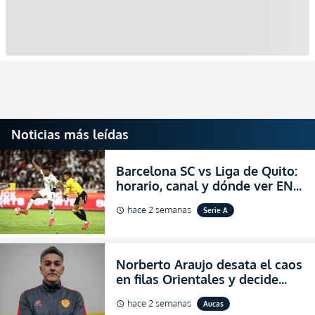
Noticias más leídas
Barcelona SC vs Liga de Quito:
horario, canal y dónde ver EN
VIVO la Fecha 22 de la LigaPro
hace 2 semanas
Serie A
schedule
2026
Norberto Araujo desata el caos
en filas Orientales y decide
abandonar la dirección técnica
hace 2 semanas
Aucas
schedule
de Aucas