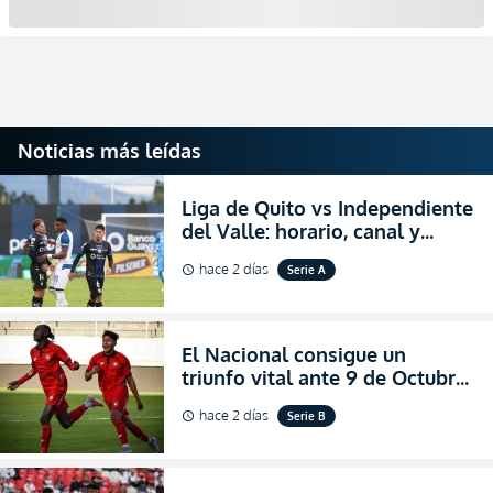
Noticias más leídas
Liga de Quito vs Independiente
del Valle: horario, canal y
dónde ver EN VIVO el
hace 2 días
Serie A
schedule
partidazo por la fecha 24 de la
LigaPro 2026
El Nacional consigue un
triunfo vital ante 9 de Octubre
para encender la fe en la
hace 2 días
Serie B
schedule
salvación