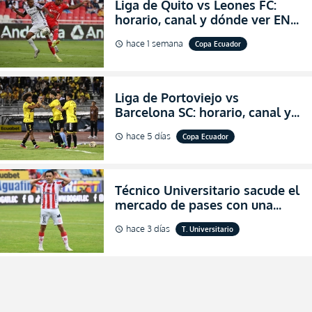
Liga de Quito vs Leones FC:
horario, canal y dónde ver EN
VIVO los octavos de final de la
hace 1 semana
Copa Ecuador
schedule
Copa Ecuador 2026
Liga de Portoviejo vs
Barcelona SC: horario, canal y
dónde ver EN VIVO los octavos
hace 5 días
Copa Ecuador
schedule
de final de la Copa Ecuador
2026
Técnico Universitario sacude el
mercado de pases con una
verdadera revolución para
hace 3 días
T. Universitario
schedule
asegurar la permanencia
(FOTO)