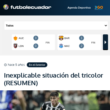
Agenda Deportiva
hace 5 años
En el Exterior
schedule
Inexplicable situación del tricolor
(RESUMEN)