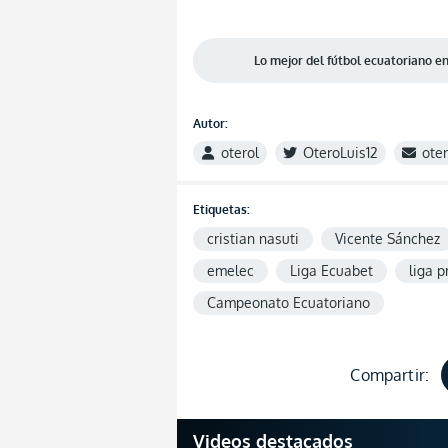
Lo mejor del fútbol ecuatoriano 
Autor:
oterol
OteroLuis12
ote
Etiquetas:
cristian nasuti
Vicente Sánchez
emelec
Liga Ecuabet
liga p
Campeonato Ecuatoriano
Compartir:
Videos destacados