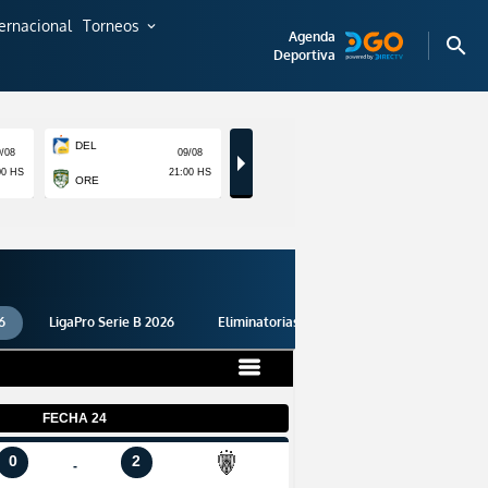
ternacional
Torneos
expand_more
Agenda
search
Deportiva
6
LigaPro Serie B 2026
Eliminatorias 2026