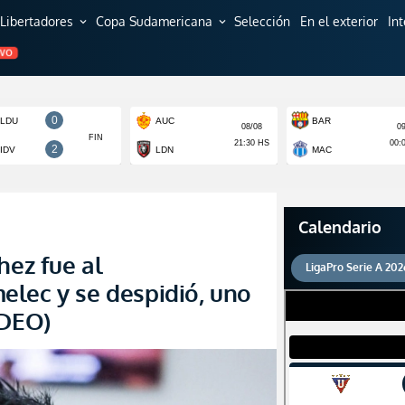
Libertadores
Copa Sudamericana
Selección
En el exterior
In
expand_more
expand_more
EVO
Calendario
hez fue al
LigaPro Serie A 202
lec y se despidió, uno
IDEO)