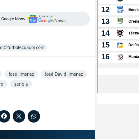
en Google News
rol@futbolecuador.com
José Jiménez
José David Jiménez
ro
serie a