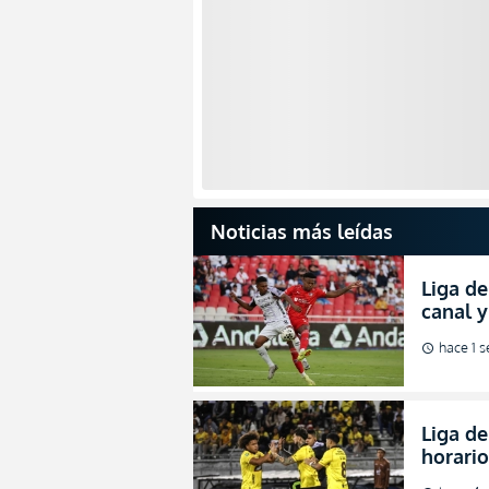
Noticias más leídas
Liga de
canal 
de fina
hace 1 
schedule
Liga de
horario
octavos