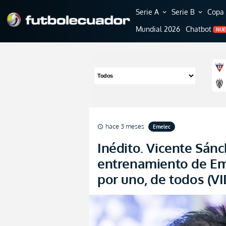
Serie A
Serie B
Copa 
expand_more
expand_more
Mundial 2026
Chatbot
NU
hace 3 meses
Emelec
schedule
Inédito. Vicente Sánc
entrenamiento de Eme
por uno, de todos (V