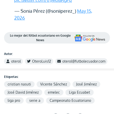
pic.twitter.com/trJMoBRgFq
— Sonia Pérez (@soniiperez_)
May 15,
2026
Lo mejor del fútbol ecuatoriano en Google
News
Autor:
oterol
OteroLuis12
oterol@futbolecuador.com
Etiquetas:
cristian nasuti
Vicente Sánchez
José Jiménez
José David Jiménez
emelec
Liga Ecuabet
liga pro
serie a
Campeonato Ecuatoriano