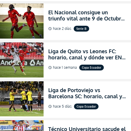
El Nacional consigue un
triunfo vital ante 9 de Octubre
para encender la fe en la
hace 2 días
Serie B
schedule
salvación
Liga de Quito vs Leones FC:
horario, canal y dónde ver EN
VIVO los octavos de final de la
hace 1 semana
Copa Ecuador
schedule
Copa Ecuador 2026
Liga de Portoviejo vs
Barcelona SC: horario, canal y
dónde ver EN VIVO los octavos
hace 5 días
Copa Ecuador
schedule
de final de la Copa Ecuador
2026
Técnico Universitario sacude el