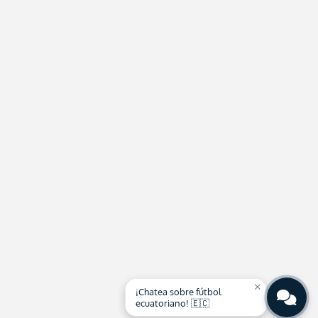
close
¡Chatea sobre fútbol
ecuatoriano! 🇪🇨