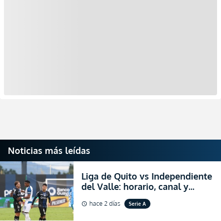
Noticias más leídas
Liga de Quito vs Independiente
del Valle: horario, canal y
dónde ver EN VIVO el
hace 2 días
Serie A
schedule
partidazo por la fecha 24 de la
LigaPro 2026