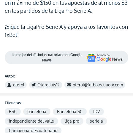
un máximo de $150 en tus apuestas de al menos $3
en los partidos de la LigaPro Serie A.
¡Sigue la LigaPro Serie A y apoya a tus favoritos con
1xBet!
Lo mejor del fútbol ecuatoriano en Google
News
Autor:
oterol
OteroLuis12
oterol@futbolecuador.com
Etiquetas:
BSC
barcelona
Barcelona SC
IDV
independiente del valle
liga pro
serie a
Campeonato Ecuatoriano