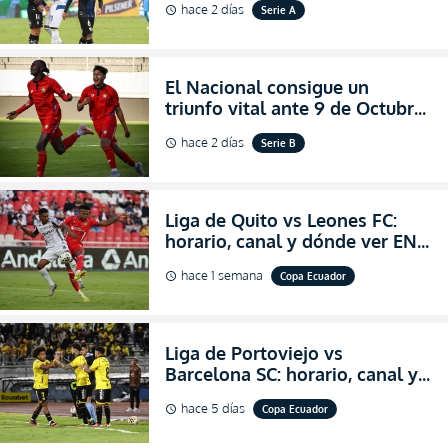
hace 2 días
Serie A
schedule
partidazo por la fecha 24 de la
LigaPro 2026
El Nacional consigue un
triunfo vital ante 9 de Octubre
para encender la fe en la
hace 2 días
Serie B
schedule
salvación
Liga de Quito vs Leones FC:
horario, canal y dónde ver EN
VIVO los octavos de final de la
hace 1 semana
Copa Ecuador
schedule
Copa Ecuador 2026
Liga de Portoviejo vs
Barcelona SC: horario, canal y
dónde ver EN VIVO los octavos
hace 5 días
Copa Ecuador
schedule
de final de la Copa Ecuador
2026