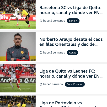
Barcelona SC vs Liga de Quito:
horario, canal y dónde ver EN
VIVO la Fecha 22 de la LigaPro
hace 2 semanas
Serie A
schedule
2026
Norberto Araujo desata el caos
en filas Orientales y decide
abandonar la dirección técnica
hace 2 semanas
Aucas
schedule
de Aucas
Liga de Quito vs Leones FC:
horario, canal y dónde ver EN
VIVO los octavos de final de la
hace 1 semana
Copa Ecuador
schedule
Copa Ecuador 2026
Liga de Portoviejo vs