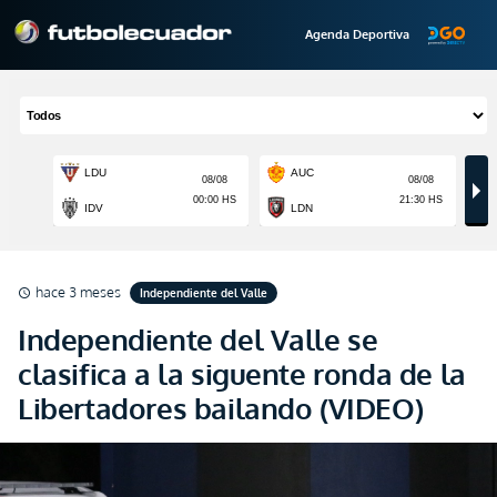
Agenda Deportiva
hace 3 meses
Independiente del Valle
schedule
Independiente del Valle se
clasifica a la siguente ronda de la
Libertadores bailando (VIDEO)