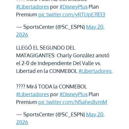
#Libertadores
por
#DisneyPlus
Plan
Premium
pic.twitter.com/yRTUpE7833
— SportsCenter (@SC_ESPN)
May 20,
2026
LLEGÓ EL SEGUNDO DEL
MATAGIGANTES: Charly González anotó
el 2-0 de Independiente Del Valle vs.
Libertad en la CONMEBOL
#Libertadores
.
???? Mirá TODA la CONMEBOL
#Libertadores
por
#DisneyPlus
Plan
Premium
pic.twitter.com/NSahedlvmM
— SportsCenter (@SC_ESPN)
May 20,
2026