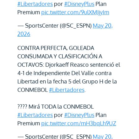
#Libertadores
por
#DisneyPlus
Plan
Premium
pic.twitter.com/9ulXMJjyIm
— SportsCenter (@SC_ESPN)
May 20,
2026
CONTRA PERFECTA, GOLEADA
CONSUMADA Y CLASIFICACIÓN A
OCTAVOS: Djorkaeff Reasco sentenció el
4-1 de Independiente Del Valle contra
Libertad en la fecha 5 del Grupo H de la
CONMEBOL
#Libertadores
.
???? Mirá TODA la CONMEBOL
#Libertadores
por
#DisneyPlus
Plan
Premium
pic.twitter.com/mH3bqLh9UZ
— SportsCenter (@SC_ESPN)
May 20,