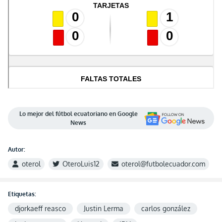
Lo mejor del fútbol ecuatoriano en Google
News
Autor:
oterol
OteroLuis12
oterol@futbolecuador.com
Etiquetas:
djorkaeff reasco
Justin Lerma
carlos gonzález