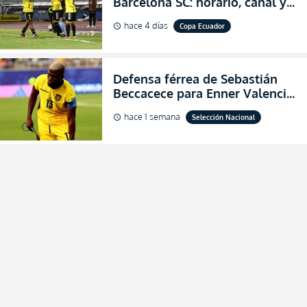
Barcelona SC: horario, canal y
dónde ver EN VIVO los octavos
hace 4 días
Copa Ecuador
schedule
de final de la Copa Ecuador
2026
Defensa férrea de Sebastián
Beccacece para Enner Valencia
al indicar que era el hombre
hace 1 semana
Selección Nacional
schedule
indicado para Ecuador