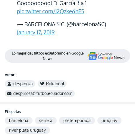
Goooooooool D. García 3 a 1
pic.twitter.com/i2Qzke6hF5
— BARCELONA S.C. (@barcelonaSC)
January 17, 2019
Lo mejor del fútbol ecuatoriano en Google
News
Autor:
despinoza
Rokangol
despinoza@futbolecuador.com
Etiquetas:
barcelona
serie a
pretemporada
uruguay
river plate uruguay