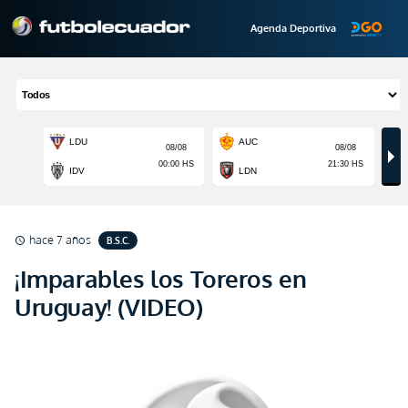
Agenda Deportiva
hace 7 años
B.S.C.
schedule
¡Imparables los Toreros en
Uruguay! (VIDEO)