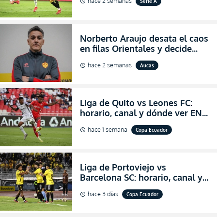
hace 2 semanas
Serie A
schedule
2026
Norberto Araujo desata el caos
en filas Orientales y decide
abandonar la dirección técnica
hace 2 semanas
Aucas
schedule
de Aucas
Liga de Quito vs Leones FC:
horario, canal y dónde ver EN
VIVO los octavos de final de la
hace 1 semana
Copa Ecuador
schedule
Copa Ecuador 2026
Liga de Portoviejo vs
Barcelona SC: horario, canal y
dónde ver EN VIVO los octavos
hace 3 días
Copa Ecuador
schedule
de final de la Copa Ecuador
2026