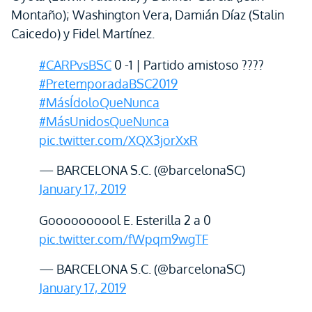
Montaño); Washington Vera, Damián Díaz (Stalin
Caicedo) y Fidel Martínez.
#CARPvsBSC
0 -1 | Partido amistoso ????
#PretemporadaBSC2019
#MásÍdoloQueNunca
#MásUnidosQueNunca
pic.twitter.com/XQX3jorXxR
— BARCELONA S.C. (@barcelonaSC)
January 17, 2019
Goooooooool E. Esterilla 2 a 0
pic.twitter.com/fWpqm9wgTF
— BARCELONA S.C. (@barcelonaSC)
January 17, 2019