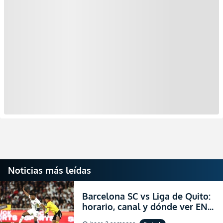
Noticias más leídas
Barcelona SC vs Liga de Quito:
horario, canal y dónde ver EN
VIVO la Fecha 22 de la LigaPro