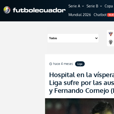
Serie A
Serie B
Copa 
expand_more
expand_more
Mundial 2026
Chatbot
NU
hace 4 meses
Liga
schedule
Hospital en la vísper
Liga sufre por las au
y Fernando Cornejo 