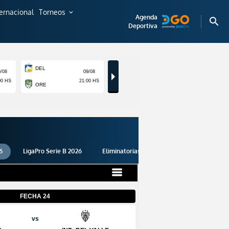
ternacional
Torneos
expand_more
Agenda
search
Deportiva
6
LigaPro Serie B 2026
Eliminatorias 2026