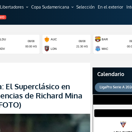
Libertadores
Copa Sudamericana
Selección
En el exterior
In
expand_more
expand_more
EVO
Calendario
a: El Superclásico en
LigaPro Serie A 202
sencias de Richard Mina
(FOTO)