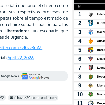
o señaló que tanto el chileno como
aron sus respectivos procesos de
pistas sobre el tiempo estimado de
a en el aire su participación para los
a Libertadores
, un escenario que
es de urgencia.
witter.com/kv10zv8mMi
ial)
April 22, 2026
en Google News
z92
fchavez@futbolecuador.com