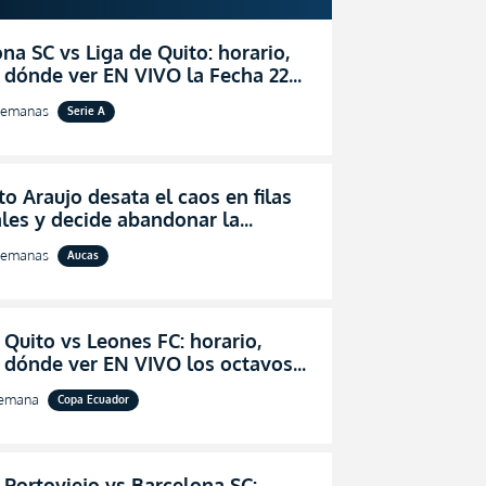
na SC vs Liga de Quito: horario,
 dónde ver EN VIVO la Fecha 22
igaPro 2026
semanas
Serie A
o Araujo desata el caos en filas
les y decide abandonar la
ón técnica de Aucas
semanas
Aucas
 Quito vs Leones FC: horario,
y dónde ver EN VIVO los octavos
l de la Copa Ecuador 2026
semana
Copa Ecuador
 Portoviejo vs Barcelona SC: