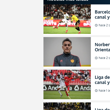
Barcelo
canal y
de la L
hace 2 
schedule
Norbert
Orienta
direcci
hace 2 
schedule
Liga de
canal 
de fina
hace 1 
schedule
Liga de