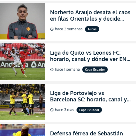
Norberto Araujo desata el caos
en filas Orientales y decide
abandonar la dirección técnica
hace 2 semanas
Aucas
schedule
de Aucas
Liga de Quito vs Leones FC:
horario, canal y dónde ver EN
VIVO los octavos de final de la
hace 1 semana
Copa Ecuador
schedule
Copa Ecuador 2026
Liga de Portoviejo vs
Barcelona SC: horario, canal y
dónde ver EN VIVO los octavos
hace 3 días
Copa Ecuador
schedule
de final de la Copa Ecuador
2026
Defensa férrea de Sebastián