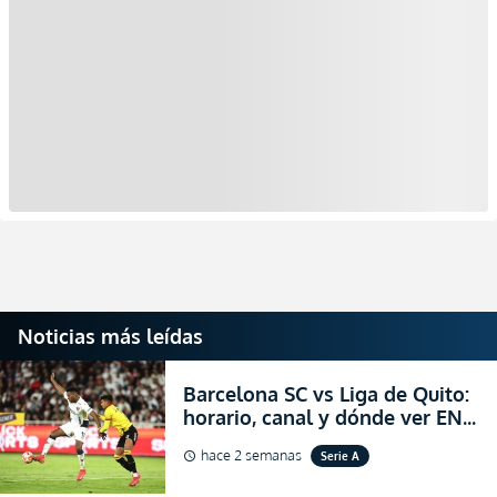
Noticias más leídas
Barcelona SC vs Liga de Quito:
horario, canal y dónde ver EN
VIVO la Fecha 22 de la LigaPro
hace 2 semanas
Serie A
schedule
2026