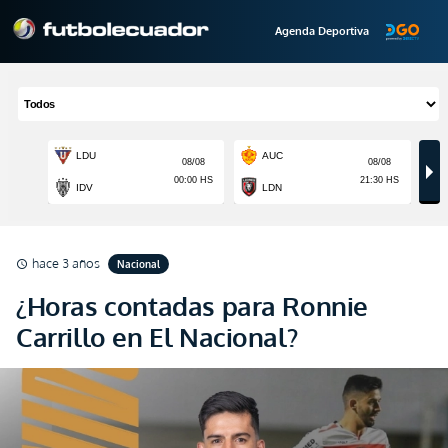
Agenda Deportiva
hace 3 años
Nacional
schedule
¿Horas contadas para Ronnie
Carrillo en El Nacional?