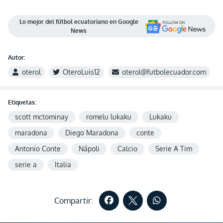
Lo mejor del fútbol ecuatoriano en Google
News
Autor:
oterol
OteroLuis12
oterol@futbolecuador.com
Etiquetas:
scott mctominay
romelu lukaku
Lukaku
maradona
Diego Maradona
conte
Antonio Conte
Nápoli
Calcio
Serie A Tim
serie a
Italia
Compartir: