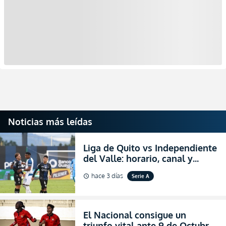
Noticias más leídas
Liga de Quito vs Independiente
del Valle: horario, canal y
dónde ver EN VIVO el
hace 3 días
Serie A
schedule
partidazo por la fecha 24 de la
LigaPro 2026
El Nacional consigue un
triunfo vital ante 9 de Octubre