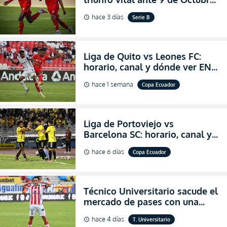
para encender la fe en la
hace 3 días
Serie B
schedule
salvación
Liga de Quito vs Leones FC:
horario, canal y dónde ver EN
VIVO los octavos de final de la
hace 1 semana
Copa Ecuador
schedule
Copa Ecuador 2026
Liga de Portoviejo vs
Barcelona SC: horario, canal y
dónde ver EN VIVO los octavos
hace 6 días
Copa Ecuador
schedule
de final de la Copa Ecuador
2026
Técnico Universitario sacude el
mercado de pases con una
verdadera revolución para
hace 4 días
T. Universitario
schedule
asegurar la permanencia