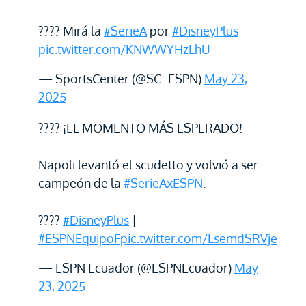
???? Mirá la
#SerieA
por
#DisneyPlus
pic.twitter.com/KNWWYHzLhU
— SportsCenter (@SC_ESPN)
May 23,
2025
???? ¡EL MOMENTO MÁS ESPERADO!
Napoli levantó el scudetto y volvió a ser
campeón de la
#SerieAxESPN
.
????
#DisneyPlus
|
#ESPNEquipoF
pic.twitter.com/LsemdSRVje
— ESPN Ecuador (@ESPNEcuador)
May
23, 2025