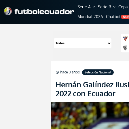
Serie A
Serie B
Copa 
expand_more
expand_more
Mundial 2026
Chatbot
NU
hace 3 años
Selección Nacional
schedule
Hernán Galíndez ilus
2022 con Ecuador