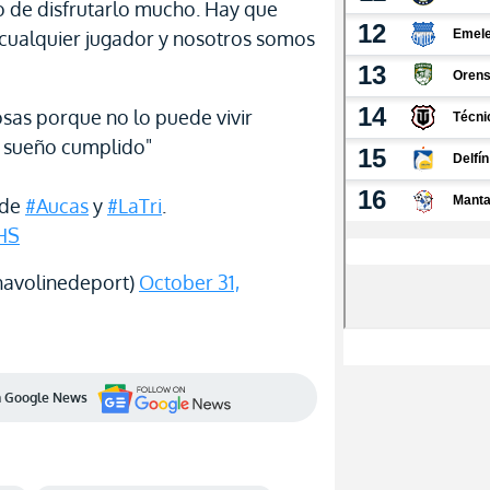
o de disfrutarlo mucho. Hay que
 cualquier jugador y nosotros somos
cosas porque no lo puede vivir
n sueño cumplido"
 de
#Aucas
y
#LaTri
.
OHS
havolinedeport)
October 31,
en Google News