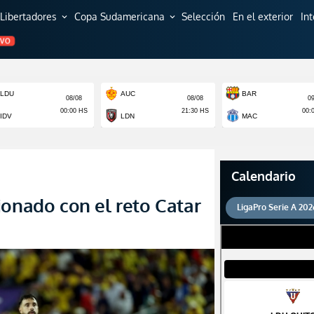
Libertadores
Copa Sudamericana
Selección
En el exterior
In
expand_more
expand_more
EVO
Calendario
ionado con el reto Catar
LigaPro Serie A 202