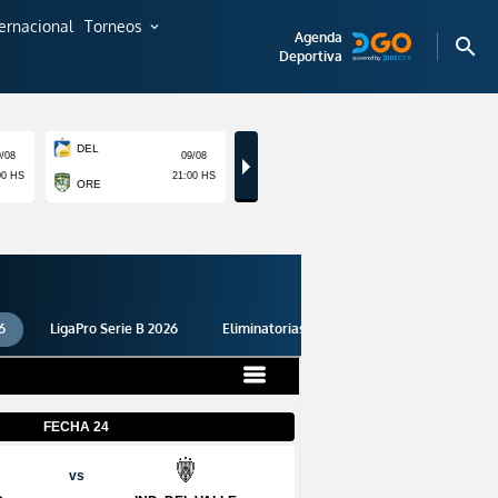
ternacional
Torneos
expand_more
Agenda
search
Deportiva
6
LigaPro Serie B 2026
Eliminatorias 2026