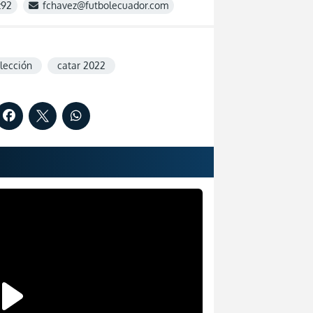
z92
fchavez@futbolecuador.com
lección
catar 2022