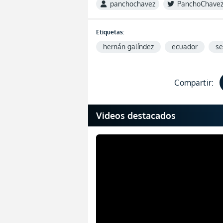
panchochavez
PanchoChave
Etiquetas:
hernán galíndez
ecuador
se
Compartir:
Videos destacados