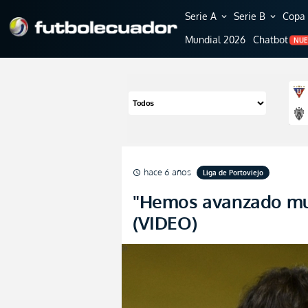
Serie A
Serie B
Copa 
expand_more
expand_more
Mundial 2026
Chatbot
NU
hace 6 años
Liga de Portoviejo
schedule
"Hemos avanzado mu
(VIDEO)