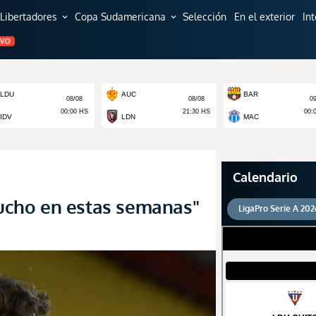
Libertadores
Copa Sudamericana
Selección
En el exterior
In
expand_more
expand_more
EVO
Calendario
cho en estas semanas"
LigaPro Serie A 202