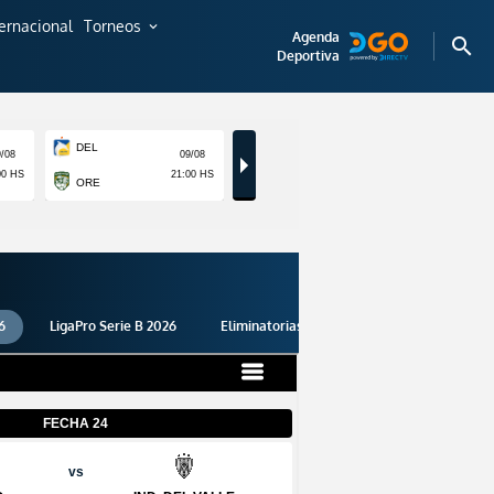
ternacional
Torneos
expand_more
Agenda
search
Deportiva
6
LigaPro Serie B 2026
Eliminatorias 2026