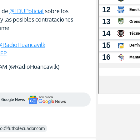
 de
@LDUPoficial
sobre los
y las posibles contrataciones
aime
@RadioHuancavilk
kEP
AM (@RadioHuancavilk)
en Google News
rol@futbolecuador.com