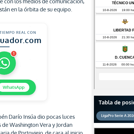
te con los medios de comunicación,
tán en la órbita de su equipo.
 TIEMPO REAL CON
cuador.com
1
WhatsApp
Tabla de posi
én Darío Insúa dio pocas luces
LigaPro Serie A 202
as de Washington Vera y Jordan
ria de Portoviejo, de cara al inicio