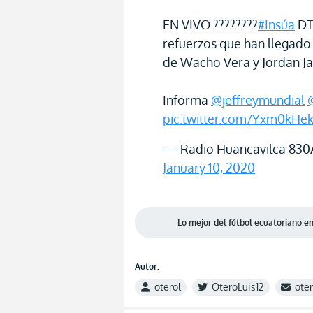
EN VIVO ????????
#Insúa
DT
refuerzos que han llegado 
de Wacho Vera y Jordan J
Informa
@jeffreymundial
pic.twitter.com/Yxm0kHe
— Radio Huancavilca 830
January 10, 2020
Lo mejor del fútbol ecuatoriano 
Autor:
oterol
OteroLuis12
ote