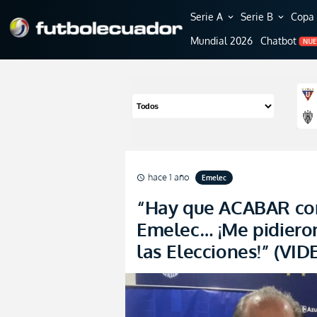
Serie A
Serie B
Copa 
expand_more
expand_more
Mundial 2026
Chatbot
NU
hace 1 año
Emelec
schedule
“Hay que ACABAR c
Emelec… ¡Me pidieron
las Elecciones!” (VID