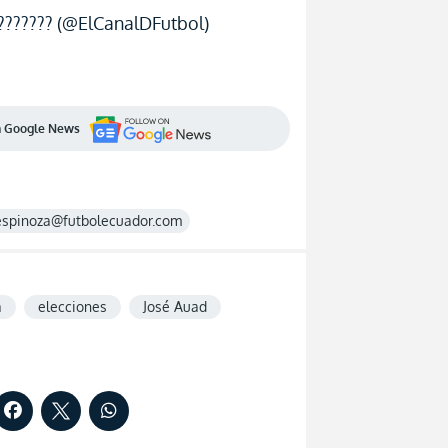
??????? (@ElCanalDFutbol)
en Google News
espinoza@futbolecuador.com
a
elecciones
José Auad