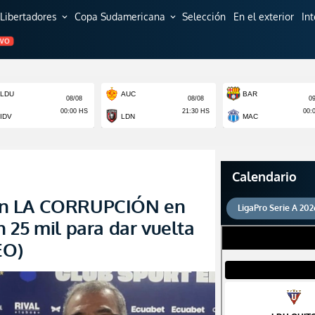
Libertadores
Copa Sudamericana
Selección
En el exterior
In
expand_more
expand_more
EVO
Calendario
on LA CORRUPCIÓN en
LigaPro Serie A 202
 25 mil para dar vuelta
EO)