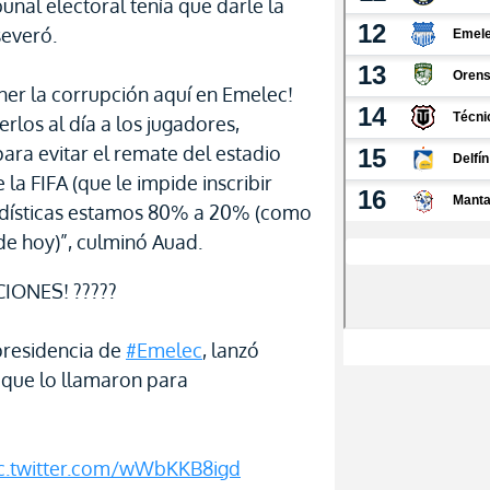
bunal electoral tenía que darle la
severó.
er la corrupción aquí en Emelec!
rlos al día a los jugadores,
ara evitar el remate del estadio
 la FIFA (que le impide inscribir
tadísticas estamos 80% a 20% (como
de hoy)”, culminó Auad.
IONES! ?????
presidencia de
#Emelec
, lanzó
 que lo llamaron para
c.twitter.com/wWbKKB8igd