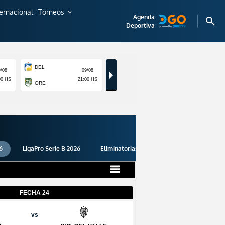
ternacional
Torneos
expand_more
Agenda
search
Deportiva
6
LigaPro Serie B 2026
Eliminatorias 2026