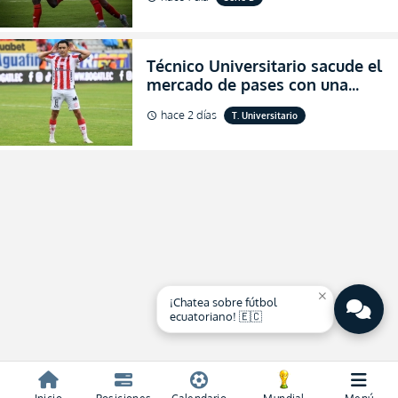
salvación
Técnico Universitario sacude el
mercado de pases con una
verdadera revolución para
hace 2 días
T. Universitario
schedule
asegurar la permanencia
(FOTO)
close
¡Chatea sobre fútbol
ecuatoriano! 🇪🇨