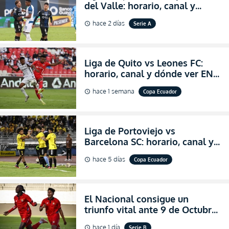
del Valle: horario, canal y
dónde ver EN VIVO el
hace 2 días
Serie A
schedule
partidazo por la fecha 24 de la
LigaPro 2026
Liga de Quito vs Leones FC:
horario, canal y dónde ver EN
VIVO los octavos de final de la
hace 1 semana
Copa Ecuador
schedule
Copa Ecuador 2026
Liga de Portoviejo vs
Barcelona SC: horario, canal y
dónde ver EN VIVO los octavos
hace 5 días
Copa Ecuador
schedule
de final de la Copa Ecuador
2026
El Nacional consigue un
triunfo vital ante 9 de Octubre
para encender la fe en la
hace 1 día
Serie B
schedule