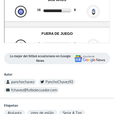
Lo mejor del fútbol ecuatoriano en Google
News
Autor:
panchochavez
PanchoChavez92
fchavez@futbolecuador.com
Etiquetas:
Atalanta
inter de milán
Serie A Tim