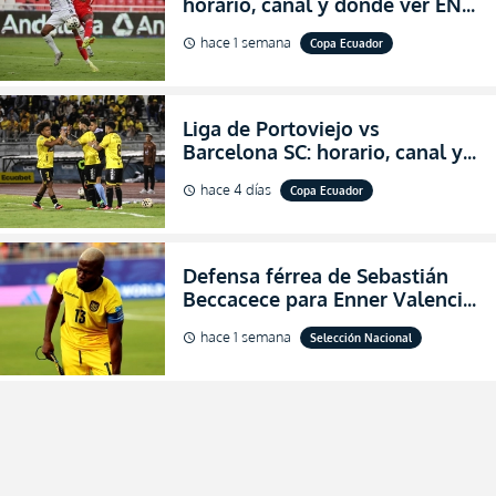
horario, canal y dónde ver EN
VIVO los octavos de final de la
hace 1 semana
Copa Ecuador
schedule
Copa Ecuador 2026
Liga de Portoviejo vs
Barcelona SC: horario, canal y
dónde ver EN VIVO los octavos
hace 4 días
Copa Ecuador
schedule
de final de la Copa Ecuador
2026
Defensa férrea de Sebastián
Beccacece para Enner Valencia
al indicar que era el hombre
hace 1 semana
Selección Nacional
schedule
indicado para Ecuador