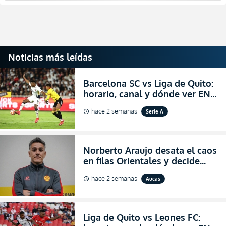
Noticias más leídas
Barcelona SC vs Liga de Quito:
horario, canal y dónde ver EN
VIVO la Fecha 22 de la LigaPro
hace 2 semanas
Serie A
schedule
2026
Norberto Araujo desata el caos
en filas Orientales y decide
abandonar la dirección técnica
hace 2 semanas
Aucas
schedule
de Aucas
Liga de Quito vs Leones FC: