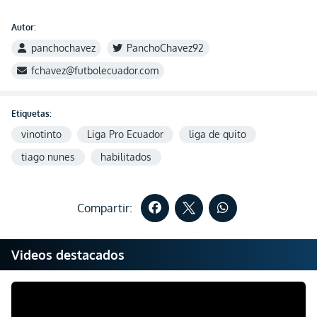
Autor:
panchochavez
PanchoChavez92
fchavez@futbolecuador.com
Etiquetas:
vinotinto
Liga Pro Ecuador
liga de quito
tiago nunes
habilitados
Compartir:
Videos destacados