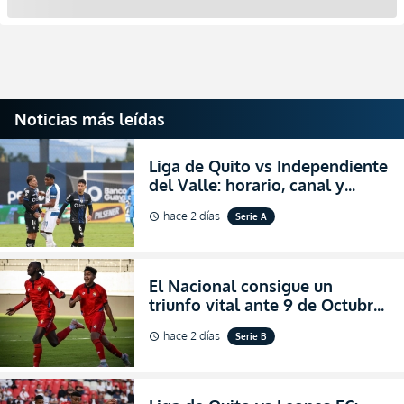
Noticias más leídas
Liga de Quito vs Independiente
del Valle: horario, canal y
dónde ver EN VIVO el
hace 2 días
Serie A
schedule
partidazo por la fecha 24 de la
LigaPro 2026
El Nacional consigue un
triunfo vital ante 9 de Octubre
para encender la fe en la
hace 2 días
Serie B
schedule
salvación