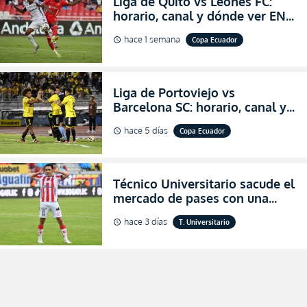
Liga de Quito vs Leones FC:
horario, canal y dónde ver EN
VIVO los octavos de final de la
hace 1 semana
Copa Ecuador
schedule
Copa Ecuador 2026
Liga de Portoviejo vs
Barcelona SC: horario, canal y
dónde ver EN VIVO los octavos
hace 5 días
Copa Ecuador
schedule
de final de la Copa Ecuador
2026
Técnico Universitario sacude el
mercado de pases con una
verdadera revolución para
hace 3 días
T. Universitario
schedule
asegurar la permanencia
(FOTO)