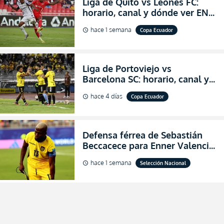
Liga de Quito vs Leones FC:
horario, canal y dónde ver EN
VIVO los octavos de final de la
hace 1 semana
Copa Ecuador
schedule
Copa Ecuador 2026
Liga de Portoviejo vs
Barcelona SC: horario, canal y
dónde ver EN VIVO los octavos
hace 4 días
Copa Ecuador
schedule
de final de la Copa Ecuador
2026
Defensa férrea de Sebastián
Beccacece para Enner Valencia
al indicar que era el hombre
hace 1 semana
Selección Nacional
schedule
indicado para Ecuador