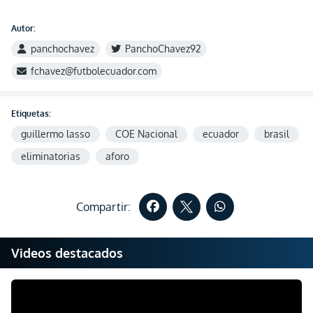
Autor:
panchochavez
PanchoChavez92
fchavez@futbolecuador.com
Etiquetas:
guillermo lasso
COE Nacional
ecuador
brasil
eliminatorias
aforo
Compartir:
Videos destacados