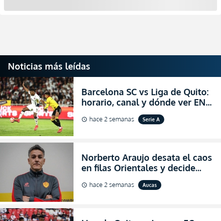
Noticias más leídas
Barcelona SC vs Liga de Quito:
horario, canal y dónde ver EN
VIVO la Fecha 22 de la LigaPro
hace 2 semanas
Serie A
schedule
2026
Norberto Araujo desata el caos
en filas Orientales y decide
abandonar la dirección técnica
hace 2 semanas
Aucas
schedule
de Aucas