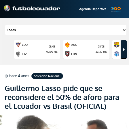
Agenda Deportiva
hace 4 años
Selección Nacional
schedule
Guillermo Lasso pide que se
reconsidere el 50% de aforo para
el Ecuador vs Brasil (OFICIAL)