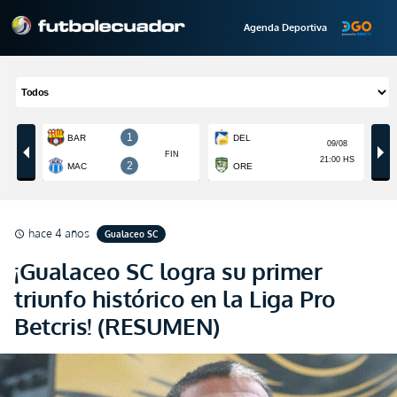
Agenda Deportiva
hace 4 años
Gualaceo SC
schedule
¡Gualaceo SC logra su primer
triunfo histórico en la Liga Pro
Betcris! (RESUMEN)