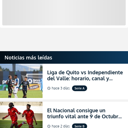
Noticias más leídas
Liga de Quito vs Independiente
del Valle: horario, canal y
dónde ver EN VIVO el
hace 3 días
Serie A
schedule
partidazo por la fecha 24 de la
LigaPro 2026
El Nacional consigue un
triunfo vital ante 9 de Octubre
para encender la fe en la
hace 2 días
Serie B
schedule