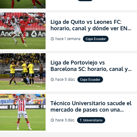
salvación
Liga de Quito vs Leones FC:
horario, canal y dónde ver EN
VIVO los octavos de final de la
hace 1 semana
Copa Ecuador
schedule
Copa Ecuador 2026
Liga de Portoviejo vs
Barcelona SC: horario, canal y
dónde ver EN VIVO los octavos
hace 5 días
Copa Ecuador
schedule
de final de la Copa Ecuador
2026
Técnico Universitario sacude el
mercado de pases con una
verdadera revolución para
hace 3 días
T. Universitario
schedule
asegurar la permanencia
(FOTO)