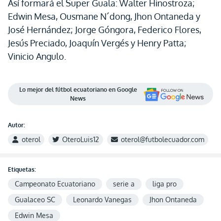
Así formará el Super Guala: Walter Hinostroza;
Edwin Mesa, Ousmane N´dong, Jhon Ontaneda y
José Hernández; Jorge Góngora, Federico Flores,
Jesús Preciado, Joaquín Vergés y Henry Patta;
Vinicio Angulo.
Lo mejor del fútbol ecuatoriano en Google
News
Autor:
oterol
OteroLuis12
oterol@futbolecuador.com
Etiquetas:
Campeonato Ecuatoriano
serie a
liga pro
Gualaceo SC
Leonardo Vanegas
Jhon Ontaneda
Edwin Mesa