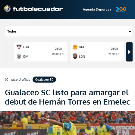
Agenda Deportiva
hace 3 años
Gualaceo SC
schedule
Gualaceo SC listo para amargar el
debut de Hernán Torres en Emelec