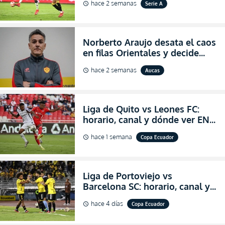
hace 2 semanas
Serie A
schedule
2026
Norberto Araujo desata el caos
en filas Orientales y decide
abandonar la dirección técnica
hace 2 semanas
Aucas
schedule
de Aucas
Liga de Quito vs Leones FC:
horario, canal y dónde ver EN
VIVO los octavos de final de la
hace 1 semana
Copa Ecuador
schedule
Copa Ecuador 2026
Liga de Portoviejo vs
Barcelona SC: horario, canal y
dónde ver EN VIVO los octavos
hace 4 días
Copa Ecuador
schedule
de final de la Copa Ecuador
2026