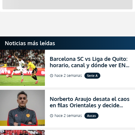
Noticias más leídas
Barcelona SC vs Liga de Quito:
horario, canal y dónde ver EN
VIVO la Fecha 22 de la LigaPro
hace 2 semanas
Serie A
schedule
2026
Norberto Araujo desata el caos
en filas Orientales y decide
abandonar la dirección técnica
hace 2 semanas
Aucas
schedule
de Aucas