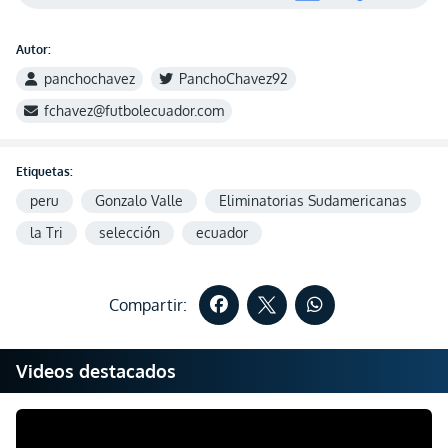
Autor:
panchochavez
PanchoChavez92
fchavez@futbolecuador.com
Etiquetas:
peru
Gonzalo Valle
Eliminatorias Sudamericanas
la Tri
selección
ecuador
Compartir:
Videos destacados