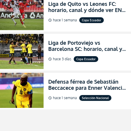
Liga de Quito vs Leones FC:
horario, canal y dónde ver EN
VIVO los octavos de final de la
hace 1 semana
Copa Ecuador
schedule
Copa Ecuador 2026
Liga de Portoviejo vs
Barcelona SC: horario, canal y
dónde ver EN VIVO los octavos
hace 3 días
Copa Ecuador
schedule
de final de la Copa Ecuador
2026
Defensa férrea de Sebastián
Beccacece para Enner Valencia
al indicar que era el hombre
hace 1 semana
Selección Nacional
schedule
indicado para Ecuador