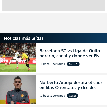
Noticias más leídas
Barcelona SC vs Liga de Quito:
horario, canal y dónde ver EN
VIVO la Fecha 22 de la LigaPro
hace 2 semanas
Serie A
schedule
2026
Norberto Araujo desata el caos
en filas Orientales y decide
abandonar la dirección técnica
hace 2 semanas
Aucas
schedule
de Aucas