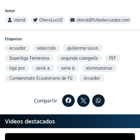
Autor:
oterol
OteroLuis12
oterol@futbolecuador.com
Etiquetas:
ecuador
selección
guillermo lasso
Superliga Femenina
segunda categoría
FEF
liga pro
serie a
serie b
eliminatorias
Campeonato Ecuatoriano de Fú
ecuador
Compartir:
Videos destacados