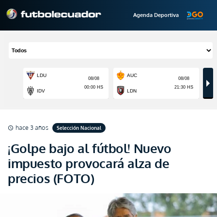
Agenda Deportiva
hace 3 años
Selección Nacional
schedule
¡Golpe bajo al fútbol! Nuevo
impuesto provocará alza de
precios (FOTO)