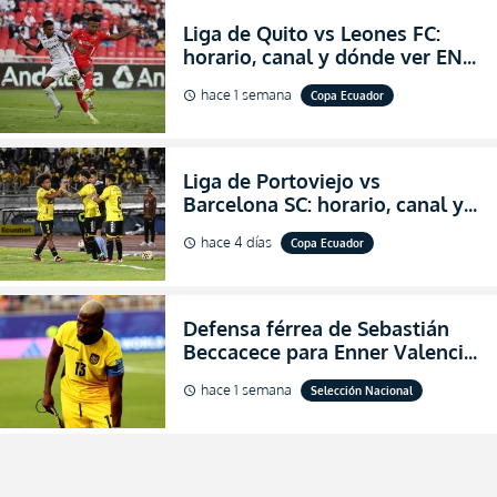
Liga de Quito vs Leones FC:
horario, canal y dónde ver EN
VIVO los octavos de final de la
hace 1 semana
Copa Ecuador
schedule
Copa Ecuador 2026
Liga de Portoviejo vs
Barcelona SC: horario, canal y
dónde ver EN VIVO los octavos
hace 4 días
Copa Ecuador
schedule
de final de la Copa Ecuador
2026
Defensa férrea de Sebastián
Beccacece para Enner Valencia
al indicar que era el hombre
hace 1 semana
Selección Nacional
schedule
indicado para Ecuador