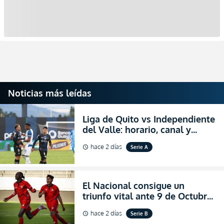
Noticias más leídas
Liga de Quito vs Independiente
del Valle: horario, canal y
dónde ver EN VIVO el
hace 2 días
Serie A
schedule
partidazo por la fecha 24 de la
LigaPro 2026
El Nacional consigue un
triunfo vital ante 9 de Octubre
para encender la fe en la
hace 2 días
Serie B
schedule
salvación