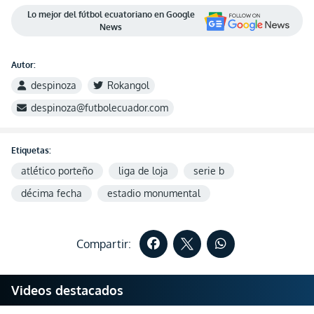
Lo mejor del fútbol ecuatoriano en Google
News
Autor:
despinoza
Rokangol
despinoza@futbolecuador.com
Etiquetas:
atlético porteño
liga de loja
serie b
décima fecha
estadio monumental
Compartir:
Videos destacados