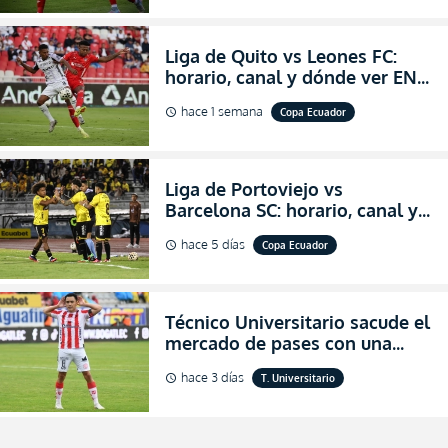
Liga de Quito vs Leones FC:
horario, canal y dónde ver EN
VIVO los octavos de final de la
hace 1 semana
Copa Ecuador
schedule
Copa Ecuador 2026
Liga de Portoviejo vs
Barcelona SC: horario, canal y
dónde ver EN VIVO los octavos
hace 5 días
Copa Ecuador
schedule
de final de la Copa Ecuador
2026
Técnico Universitario sacude el
mercado de pases con una
verdadera revolución para
hace 3 días
T. Universitario
schedule
asegurar la permanencia
(FOTO)