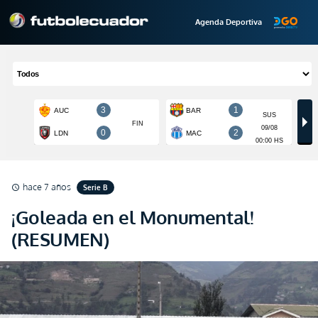
Agenda Deportiva
hace 7 años
Serie B
schedule
¡Goleada en el Monumental!
(RESUMEN)