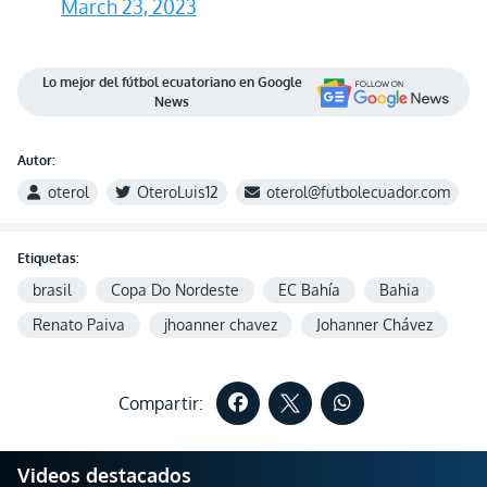
March 23, 2023
Lo mejor del fútbol ecuatoriano en Google
News
Autor:
oterol
OteroLuis12
oterol@futbolecuador.com
Etiquetas:
brasil
Copa Do Nordeste
EC Bahía
Bahia
Renato Paiva
jhoanner chavez
Johanner Chávez
Compartir:
Videos destacados