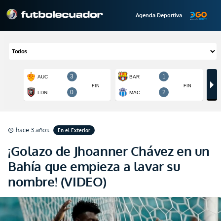
Agenda Deportiva
hace 3 años
En el Exterior
schedule
¡Golazo de Jhoanner Chávez en un
Bahía que empieza a lavar su
nombre! (VIDEO)