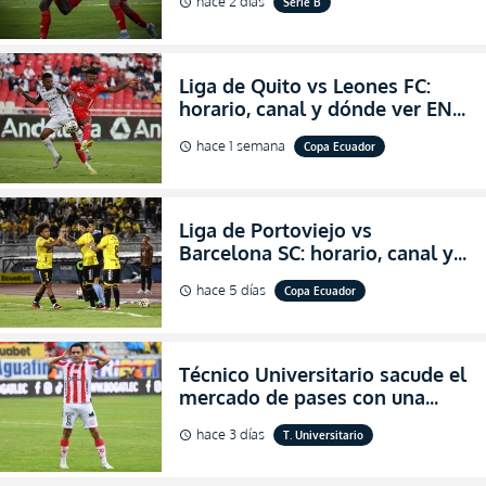
hace 2 días
Serie B
schedule
salvación
Liga de Quito vs Leones FC:
horario, canal y dónde ver EN
VIVO los octavos de final de la
hace 1 semana
Copa Ecuador
schedule
Copa Ecuador 2026
Liga de Portoviejo vs
Barcelona SC: horario, canal y
dónde ver EN VIVO los octavos
hace 5 días
Copa Ecuador
schedule
de final de la Copa Ecuador
2026
Técnico Universitario sacude el
mercado de pases con una
verdadera revolución para
hace 3 días
T. Universitario
schedule
asegurar la permanencia
(FOTO)