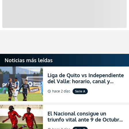
Noticias más leídas
Liga de Quito vs Independiente
del Valle: horario, canal y
dónde ver EN VIVO el
hace 2 días
Serie A
schedule
partidazo por la fecha 24 de la
LigaPro 2026
El Nacional consigue un
triunfo vital ante 9 de Octubre
para encender la fe en la